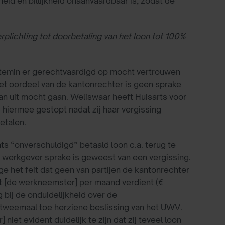
eid en billijkheid onaanvaardbaar is, zodat de
rplichting tot doorbetaling van het loon tot 100%
ttemin er gerechtvaardigd op mocht vertrouwen
het oordeel van de kantonrechter is geen sprake
n uit mocht gaan. Weliswaar heeft Huisarts voor
s hiermee gestopt nadat zij haar vergissing
etalen.
s “onverschuldigd” betaald loon c.a. terug te
an werkgever sprake is geweest van een vergissing.
ge het feit dat geen van partijen de kantonrechter
dat [de werkneemster] per maand verdient (€
 bij de onduidelijkheid over de
 tweemaal toe herziene beslissing van het UWV.
t evident duidelijk te zijn dat zij teveel loon