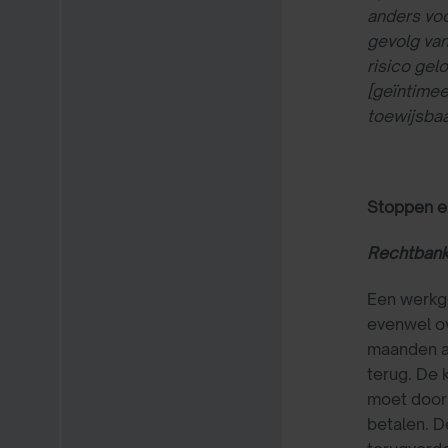
anders voo
gevolg van
risico gel
[geïntimee
toewijsbaa
Stoppen en
Rechtbank 
Een werkge
evenwel ov
maanden aa
terug. De 
moet door
betalen. D