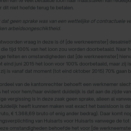
ren van te veel betaalde loon naar maatstaven van redelijkh
dit niet hoefde terug te betalen.
 dat geen sprake was van een wettelijke of contractuele ve
ken arbeidsongeschiktheid.
twoorden vraag in deze is óf [de werkneemster] desalnie
 die tijd 100% van het loon zou worden doorbetaald. Naar 
ge feiten en omstandigheden dat [de werkneemster] hierva
ot eind juni 2015 het loon voor 100% doorbetaald, maar zij i
zij is vanaf dat moment (tot eind oktober 2015) 70% gaan b
ordeel van de kantonrechter behoeft een werknemer slecht
s het voor hem/haar evident duidelijk is dat aan de zijde v
ge vergissing is in deze zaak geen sprake, alleen al vanwe
g duidelijk heeft kunnen maken wat exact het basisloon is 
ruto, € 1.368,69 bruto of enig ander bedrag). Daar komt nog
ngsverplichting van Huisarts voor Huisarts vanwege de tot
eze omstandigheden behoefde het voor [de werkneemster] nie