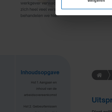
Weigeren
werkgever verwachten. Dit recht voor de werk
zich heel veel verschillende vraagstukken voor
behandelen we hier.
Inhoudsopgave
Hst 1. Aangaan en
inhoud van de
arbeidsovereenkomst
Uitsp
Hst 2. Gebeurtenissen
Dient geli