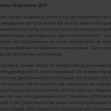
rdam: 19 december 2017
er had een slaapdienst zowel in tijd gecompenseerd als in
aangegeven dat hij de uren in het vervolg alleen in tijd ga
eveel betaalde terug. De vordering tot doorbetaling slaap
aankondiging werd afgewezen (geen verworvenrecht / zou
oppen. Het terugvorderen van in het verleden (voor de aan
 van redelijkheid en billijkheid onaanvaardbaar. Daarin s
s dat deze te veel werd betaald.
ing sub a, die een verbod tot terugvordering of verrekeni
tvergoeding betreft, is wel toewijsbaar. De desbetreffen
oor zover [geïntimeerde] in het totaal (in tijd en geld) meer
ht uur) maar het hof acht het naar maatstaven van redelijk
rde] hetgeen zij tot 1 november 2015 ter zake van slaapd
en. Het was voor [geïntimeerde] tot 1 november 2015 niet k
lijk is dat [geïntimeerde] de teveel ontvangen bedragen h
 heeft betaald, dient daarom voor de periode vóór 1 novemb