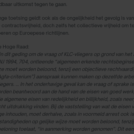
baar uitkomst tegen te gaan.
ge toetsing geldt ook als de ongelijkheid het gevolg is va
e contractsvrijheid, doch zelfs het collectieve vrijheid om 
oeren op Euroepese richtlijnen.
e Hoge Raad:
in dit geding om de vraag of KLC-vliegers op grond van het 
 NJ 1994, 704, ontleende “algemeen erkende rechtsbeginsel
jze moet worden beloond, tenzij een objectieve rechtvaardi
Agfa-criterium”) aanspraak kunnen maken op dezelfde arbei
iegers. … In het onderhavige geval kan de vraag of sprake
rden beantwoord aan de hand van de eisen van goed werkg
e algemene eisen van redelijkheid en billijkheid, zoals neer
ht uitdrukking vinden. Bij de vaststelling van wat de eise
e inhouden, moet derhalve, zoals in voormeld arrest ook is
standigheden op gelijke wijze moet worden beloond, tenzi
beloning toelaat, “in aanmerking worden genomen”. Dit een