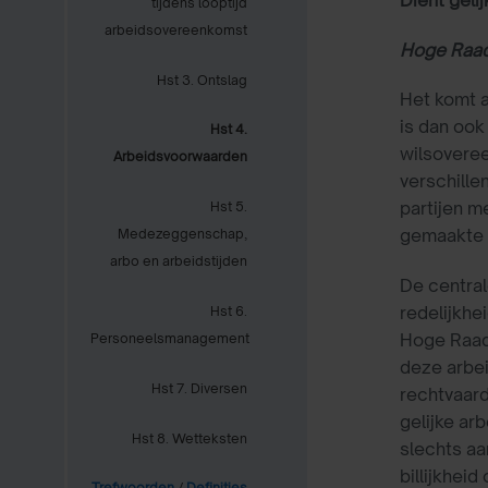
tijdens looptijd
arbeidsovereenkomst
Hoge Raad 
Hst 3. Ontslag
Het komt a
is dan ook
Hst 4.
wilsovere
Arbeidsvoorwaarden
verschille
partijen m
Hst 5.
gemaakte 
Medezeggenschap,
arbo en arbeidstijden
De central
redelijkhe
Hst 6.
Hoge Raad 
Personeelsmanagement
deze arbei
Hst 7. Diversen
rechtvaard
gelijke ar
Hst 8. Wetteksten
slechts aa
billijkhei
Trefwoorden
/
Definities