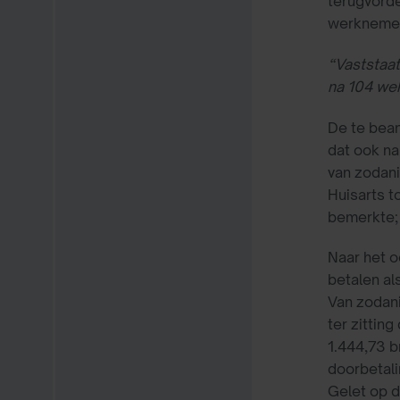
terugvorde
werknemer 
“Vaststaat
na 104 we
De te bean
dat ook na
van zodani
Huisarts t
bemerkte; 
Naar het o
betalen al
Van zodani
ter zittin
1.444,73 b
doorbetali
Gelet op d