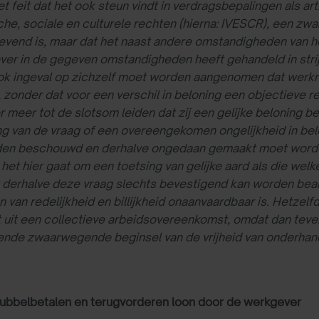
et feit dat het ook steun vindt in verdragsbepalingen als art
e, sociale en culturele rechten (hierna: IVESCR), een zw
vend is, maar dat het naast andere omstandigheden van h
ver in de gegeven omstandigheden heeft gehandeld in str
k ingeval op zichzelf moet worden aangenomen dat werkne
, zonder dat voor een verschil in beloning een objectieve r
r meer tot de slotsom leiden dat zij een gelijke beloning beh
g van de vraag of een overeengekomen ongelijkheid in belo
en beschouwd en derhalve ongedaan gemaakt moet worden,
het hier gaat om een toetsing van gelijke aard als die welke 
derhalve deze vraag slechts bevestigend kan worden beant
 van redelijkheid en billijkheid onaanvaardbaar is. Hetzelf
t uit een collectieve arbeidsovereenkomst, omdat dan tev
ende zwaarwegende beginsel van de vrijheid van onderhand
ubbelbetalen en terugvorderen loon door de werkgever