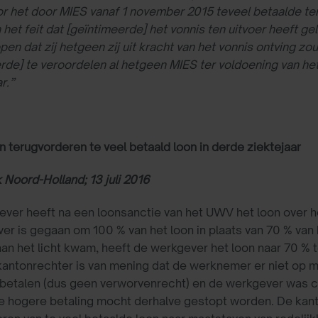
r het door MIES vanaf 1 november 2015 teveel betaalde ter 
 het feit dat [geïntimeerde] het vonnis ten uitvoer heeft 
open dat zij hetgeen zij uit kracht van het vonnis ontving 
rde] te veroordelen al hetgeen MIES ter voldoening van het
r.”
 terugvorderen te veel betaald loon in derde ziektejaar
Noord-Holland; 13 juli 2016
ver heeft na een loonsanctie van het UWV het loon over he
er is gegaan om 100 % van het loon in plaats van 70 % van 
n het licht kwam, heeft de werkgever het loon naar 70 % t
kantonrechter is van mening dat de werknemer er niet op 
betalen (dus geen verworvenrecht) en de werkgever was c
e hogere betaling mocht derhalve gestopt worden. De kan