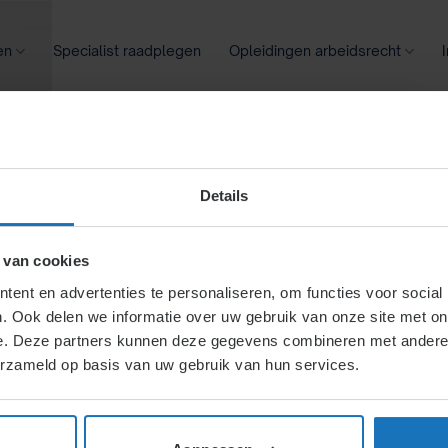
en
Specialist raadplegen
Opleidingen arbeidsrecht
oontransparantie
Ziekte
Meer
Details
informatie – bij
 van cookies
ent en advertenties te personaliseren, om functies voor social
. Ook delen we informatie over uw gebruik van onze site met on
1
e. Deze partners kunnen deze gegevens combineren met andere i
erzameld op basis van uw gebruik van hun services.
ezenlijke wat ze van de