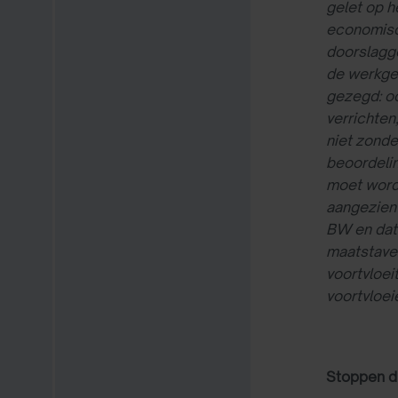
gelet op h
economisch
doorslagge
de werkge
gezegd: oo
verrichten
niet zonde
beoordelin
moet word
aangezien 
BW en dat 
maatstaven
voortvloei
voortvloei
Stoppen d