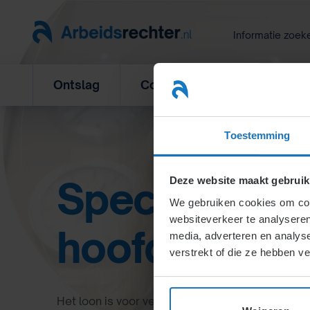
Ga
naar
Informatie zoek
inhoud
Ontslag
Concurrentiebeding
L
Toestemming
Specialisten 
Deze website maakt gebruik
We gebruiken cookies om cont
websiteverkeer te analyseren
hoofdstuk 4.
media, adverteren en analys
verstrekt of die ze hebben v
Het loon is voor veel medewerkers het meest w