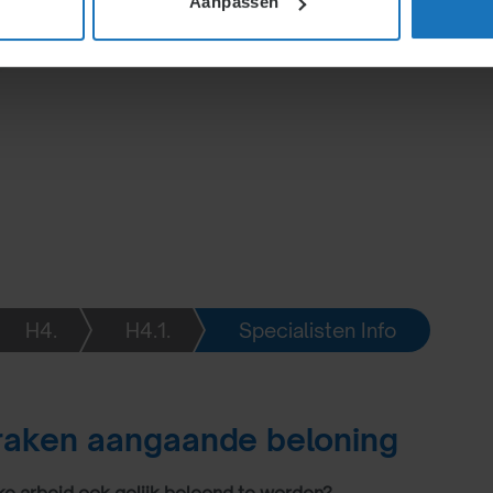
Aanpassen
nemer, daarover kunnen
doen. Een aantal daarvan
H4.
H4.1.
Specialisten Info
raken aangaande beloning
jke arbeid ook gelijk beloond te worden?