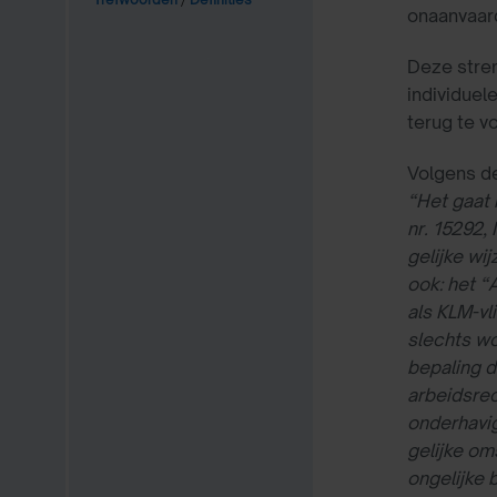
onaanvaard
Deze stren
individuel
terug te v
Volgens d
“Het gaat 
nr. 15292,
gelijke wi
ook: het “
als KLM-vl
slechts wo
bepaling d
arbeidsrec
onderhavig
gelijke om
ongelijke 