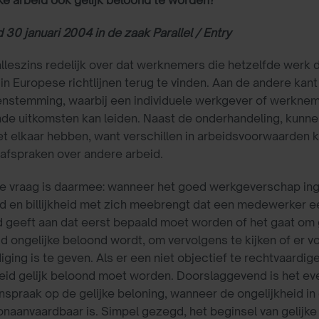
30 januari 2004 in de zaak Parallel / Entry
lleszins redelijk over dat werknemers die hetzelfde werk 
 in Europese richtlijnen terug te vinden. Aan de andere ka
enstemming, waarbij een individuele werkgever of werknem
nde uitkomsten kan leiden. Naast de onderhandeling, kunnen
et elkaar hebben, want verschillen in arbeidsvoorwaarden ku
afspraken over andere arbeid.
e vraag is daarmee: wanneer het goed werkgeverschap ingri
id en billijkheid met zich meebrengt dat een medewerker een 
geeft aan dat eerst bepaald moet worden of het gaat om 
d ongelijke beloond wordt, om vervolgens te kijken of er 
iging is te geven. Als er een niet objectief te rechtvaardi
beid gelijk beloond moet worden. Doorslaggevend is het ev
nspraak op de gelijke beloning, wanneer de ongelijkheid in
d onaanvaardbaar is. Simpel gezegd, het beginsel van gelijke