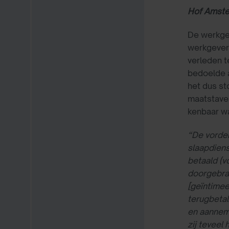
Hof Amste
De werkgev
werkgever 
verleden t
bedoelde 
het dus st
maatstaven
kenbaar wa
“De vorder
slaapdiens
betaald (v
doorgebrac
[geïntimee
terugbetal
en aanneme
zij teveel