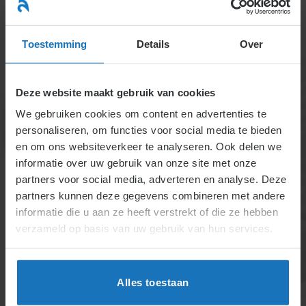
Ga
naar
menu
inhoud
Toestemming
Details
Over
Deze website maakt gebruik van cookies
We gebruiken cookies om content en advertenties te
personaliseren, om functies voor social media te bieden
en om ons websiteverkeer te analyseren. Ook delen we
informatie over uw gebruik van onze site met onze
Specialisten informatie
partners voor social media, adverteren en analyse. Deze
partners kunnen deze gegevens combineren met andere
– bij hoofdstuk 3.7
informatie die u aan ze heeft verstrekt of die ze hebben
verzameld op basis van uw gebruik van hun services.
Naast arbeidsverleden als werknemer – waarin dus
premies betaald zijn – is de WW-uitkering geen
Alles toestaan
zekerheid. Een werknemer moet namelijk niet
verwijtbaar werkloos zijn en beschikbaar voor de