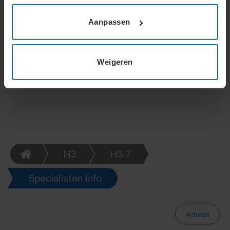
arbeidsmarkt.
Aanpassen
Weigeren
H3.
H3.7.
Specialisten Info
Actueel