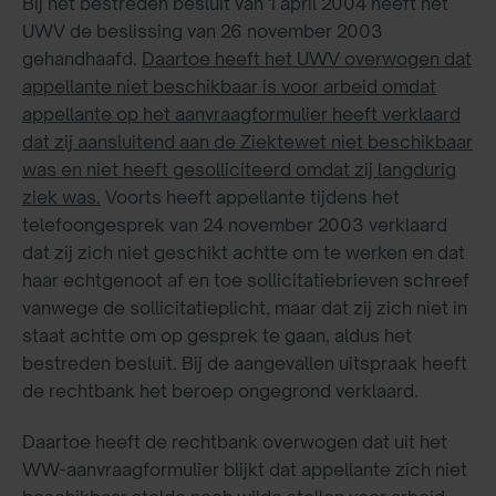
Bij het bestreden besluit van 1 april 2004 heeft het
UWV de beslissing van 26 november 2003
gehandhaafd.
Daartoe heeft het UWV overwogen dat
appellante niet beschikbaar is voor arbeid omdat
appellante op het aanvraagformulier heeft verklaard
dat zij aansluitend aan de Ziektewet niet beschikbaar
was en niet heeft gesolliciteerd omdat zij langdurig
ziek was.
Voorts heeft appellante tijdens het
telefoongesprek van 24 november 2003 verklaard
dat zij zich niet geschikt achtte om te werken en dat
haar echtgenoot af en toe sollicitatiebrieven schreef
vanwege de sollicitatieplicht, maar dat zij zich niet in
staat achtte om op gesprek te gaan, aldus het
bestreden besluit. Bij de aangevallen uitspraak heeft
de rechtbank het beroep ongegrond verklaard.
Daartoe heeft de rechtbank overwogen dat uit het
WW-aanvraagformulier blijkt dat appellante zich niet