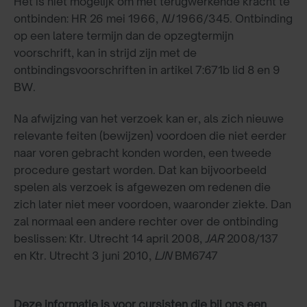
Het is niet mogelijk om met terugwerkende kracht te
ontbinden: HR 26 mei 1966,
NJ
1966/345. Ontbinding
op een latere termijn dan de opzegtermijn
voorschrift, kan in strijd zijn met de
ontbindingsvoorschriften in artikel 7:671b lid 8 en 9
BW.
Na afwijzing van het verzoek kan er, als zich nieuwe
relevante feiten (bewijzen) voordoen die niet eerder
naar voren gebracht konden worden, een tweede
procedure gestart worden. Dat kan bijvoorbeeld
spelen als verzoek is afgewezen om redenen die
zich later niet meer voordoen, waaronder ziekte. Dan
zal normaal een andere rechter over de ontbinding
beslissen: Ktr. Utrecht 14 april 2008,
JAR
2008/137
en Ktr. Utrecht 3 juni 2010,
LJN
BM6747
Deze informatie is voor cursisten die bij ons een