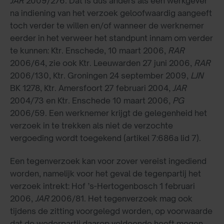
JAR
2009/276. Dat is dus anders als een werkgever
na indiening van het verzoek geloofwaardig aangeeft
toch verder te willen en/of wanneer de werknemer
eerder in het verweer het standpunt innam om verder
te kunnen: Ktr. Enschede, 10 maart 2006,
RAR
2006/64, zie ook Ktr. Leeuwarden 27 juni 2006,
RAR
2006/130, Ktr. Groningen 24 september 2009,
LJN
BK 1278, Ktr. Amersfoort 27 februari 2004,
JAR
2004/73 en Ktr. Enschede 10 maart 2006,
PG
2006/59. Een werknemer krijgt de gelegenheid het
verzoek in te trekken als niet de verzochte
vergoeding wordt toegekend (artikel 7:686a lid 7).
Een tegenverzoek kan voor zover vereist ingediend
worden, namelijk voor het geval de tegenpartij het
verzoek intrekt: Hof ’s-Hertogenbosch 1 februari
2006,
JAR
2006/81. Het tegenverzoek mag ook
tijdens de zitting voorgelegd worden, op voorwaarde
dat de wederpartij daarop voldoende heeft mogen