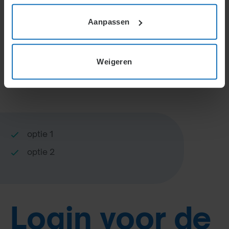
Home
Specialisten Informatie
Aanpassen
Weigeren
Korte inleiding
optie 1
optie 2
Login voor de