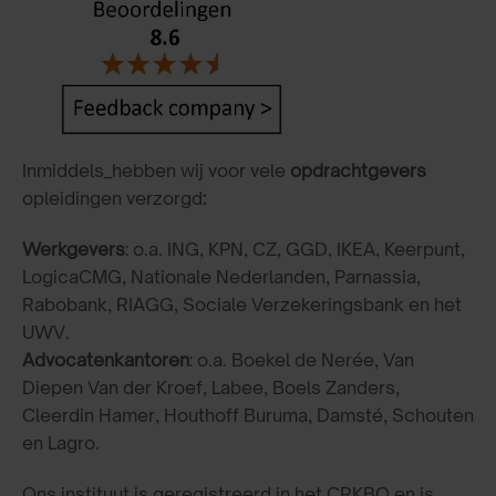
Inmiddels_hebben wij voor vele
opdrachtgevers
opleidingen verzorgd
:
Werkgevers
: o.a. ING, KPN, CZ, GGD, IKEA, Keerpunt,
LogicaCMG, Nationale Nederlanden, Parnassia,
Rabobank, RIAGG, Sociale Verzekeringsbank en het
UWV.
Advocatenkantoren
: o.a. Boekel de Nerée, Van
Diepen Van der Kroef, Labee, Boels Zanders,
Cleerdin Hamer, Houthoff Buruma, Damsté, Schouten
en Lagro.
Ons instituut is geregistreerd in het CRKBO en is