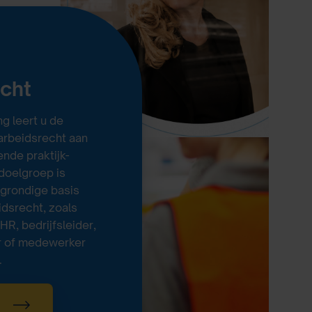
echt
g leert u de
 arbeidsrecht aan
nde praktijk-
doelgroep is
 grondige basis
idsrecht, zoals
R, bedrijfsleider,
r of medewerker
.