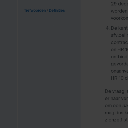
29 dec
worden 
Trefwoorden
/
Definities
voorkom
De kant
afvloei
contrac
en HR 
ontbind
gevorde
onaanva
HR 10 
De vraag i
er naar ve
om een
aa
mag dus kr
zichzelf s