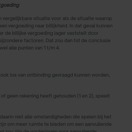
ergoeding
 vergelijkbare situatie voor als de situatie waarop
n vergoeding naar billijkheid. In dat geval kunnen
r de billijke vergoeding lager vaststelt door
bijzondere factoren. Dat zou dan tot de conclusie
el alle punten van 1 t/m 4.
e ook los van ontbinding gevraagd kunnen worden,
of geen rekening heeft gehouden (1 en 2), speelt
daarin niet alle omstandigheden die spelen bij het
ijn om meer ruimte te bieden om een aanvullende
d zou zijn de vorderingen voor aanvullende