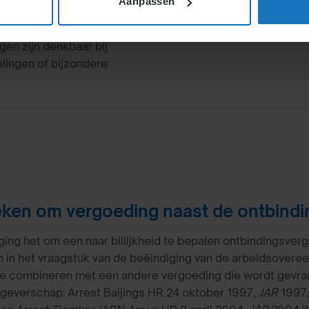
Aanpassen
allen een billijke
en zijn denkbaar bij
lingen of bijzondere
ken om vergoeding naast de ontbind
ing het om een naar billijkheid te bepalen ontbindingsverg
n het vraagstuk van de beëindiging van de arbeidsovereen
s te combineren met een andere vergoeding die wordt gevraag
geverschap: Arrest Baijings HR 24 oktober 1997,
JAR
1997/