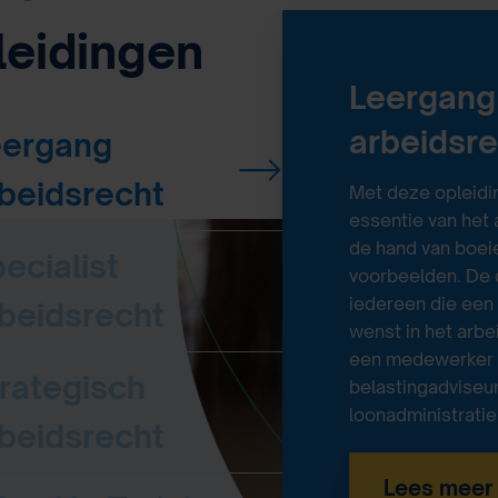
leidingen
Leergang
arbeidsr
eergang
beidsrecht
Met deze opleidin
essentie van het
de hand van boeie
ecialist
voorbeelden. De 
iedereen
die een
beidsrecht
wenst in het arbe
een medewerker H
rategisch
belastingadviseu
loonadministratie
beidsrecht
Lees meer