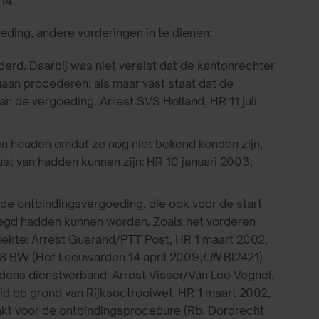
14.
ding, andere vorderingen in te dienen:
rd. Daarbij was niet vereist dat de kantonrechter
gaan procederen, als maar vast staat dat de
n de vergoeding. Arrest SVS Holland, HR 11 juli
n houden omdat ze nog niet bekend konden zijn,
ust van hadden kunnen zijn: HR 10 januari 2003,
de ontbindingsvergoeding, die ook voor de start
legd hadden kunnen worden. Zoals het vorderen
ziekte: Arrest Guerand/PTT Post, HR 1 maart 2002,
58 BW (Hof Leeuwarden 14 april 2009,
LJN
BI2421)
dens dienstverband: Arrest Visser/Van Lee Veghel,
id op grond van Rijksoctrooiwet: HR 1 maart 2002,
kt voor de ontbindingsprocedure (Rb. Dordrecht