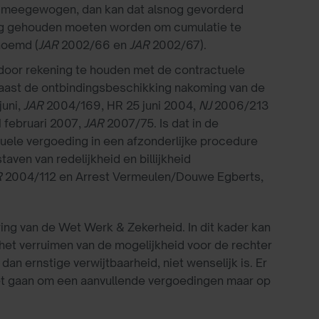
h meegewogen, dan kan dat alsnog gevorderd
ing gehouden moeten worden om cumulatie te
noemd (
JAR
2002/66 en
JAR
2002/67).
 door rekening te houden met de contractuele
naast de ontbindingsbeschikking nakoming van de
juni,
JAR
2004/169, HR 25 juni 2004,
NJ
2006/213
 februari 2007,
JAR
2007/75. Is dat in de
ele vergoeding in een afzonderlijke procedure
aven van redelijkheid en billijkheid
R
2004/112 en Arrest Vermeulen/Douwe Egberts,
ring van de Wet Werk & Zekerheid. In dit kader kan
het verruimen van de mogelijkheid voor de rechter
an ernstige verwijtbaarheid, niet wenselijk is. Er
moet gaan om een aanvullende vergoedingen maar op