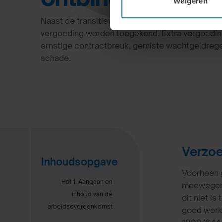
Weigeren
Naast de transitievergoeding kan in sommige gev
vergoeding worden toegekend. Extra vergoeding
ernstige contractbreuk, gemiste wachtgeldrege
schade.
Verzoe
Inhoudsopgave
Voorheen g
Hst 1. Aangaan en
meewegen i
inhoud van de
dit niet i
arbeidsovereenkomst
goed werk