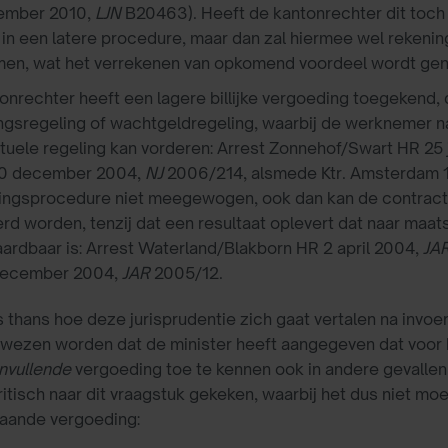
ember 2010,
LJN
B20463). Heeft de kantonrechter dit toc
in een latere procedure, maar dan zal hiermee wel reken
en, wat het verrekenen van opkomend voordeel wordt ge
onrechter heeft een lagere billijke vergoeding toegekend,
ingsregeling of wachtgeldregeling, waarbij de werknemer 
tuele regeling kan vorderen: Arrest Zonnehof/Swart HR 25 
10 december 2004,
NJ
2006/214, alsmede Ktr. Amsterdam 1
ingsprocedure niet meegewogen, ook dan kan de contractu
rd worden, tenzij dat een resultaat oplevert dat naar maatst
ardbaar is: Arrest Waterland/Blakborn HR 2 april 2004,
JA
december 2004,
JAR
2005/12.
s thans hoe deze jurisprudentie zich gaat vertalen na invoe
rwezen worden dat de minister heeft aangegeven dat voor 
nvullende
vergoeding toe te kennen ook in andere gevallen d
itisch naar dit vraagstuk gekeken, waarbij het dus niet 
taande vergoeding: