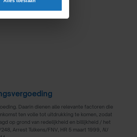
Alles toestaan
ingsvergoeding
oeding. Daarin dienen alle relevante factoren die
komst ten volle tot uitdrukking te komen, zodat
d op grond van redelijkheid en billijkheid / het
248, Arrest Tulkens/FNV, HR 5 maart 1999,
NJ