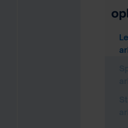
op
L
ar
Sp
ar
St
ar