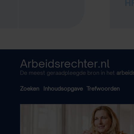
HR
Arbeidsrechter.nl
De meest geraadpleegde bron in het
arbeid
Zoeken
Inhoudsopgave
Trefwoorden