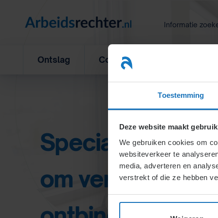
Ga
naar
Informatie zoek
inhoud
Ontslag
Concurrentiebeding
L
Toestemming
Deze website maakt gebruik
Specialisten inf
We gebruiken cookies om cont
websiteverkeer te analyseren
media, adverteren en analys
om vergoeding n
verstrekt of die ze hebben v
ontbindingsverg