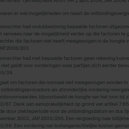
en Arrest Tjemkes/ABN Amro: HR 2 april 2004,
JAR
2004/1
aren er wel mogelijkheden om naast de ontbindingsvergoe
onrechter had ondubbelzinnig bepaalde factoren uitgezonde
et verwees naar de mogelijkheid verder op die factoren te 
echter die factoren niet heeft meegewogen in de hoogte va
AR
2008/203.
onrechter had met bepaalde factoren geen rekening kunne
 niet geldt voor vorderingen waar partijen zich eerder bew
3/39.
 gaat om factoren die normaal niet meegewogen worden in 
 ontbindingsprocedure als afzonderlijke vordering neerge
eidsvoorwaarden, bijvoorbeeld de hoogte van het loon bij 
/67. Denk aan aansprakelijkheid op grond van artikel 7:6
de door ziekteperiode voor de ontbindingsdatum en dus tij
ovember 2003,
JAR
2003/295. Een vergoeding naar billijkhe
2/66. Een vordering van buitengerechtelijke kosten gemaa