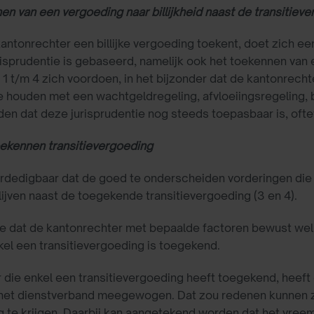
en van een vergoeding naar billijkheid naast de transitiev
antonrechter een billijke vergoeding toekent, doet zich een
isprudentie is gebaseerd, namelijk ook het toekennen van ee
e 1 t/m 4 zich voordoen, in het bijzonder dat de kantonrechte
e houden met een wachtgeldregeling, afvloeiingsregeling, 
den dat deze jurisprudentie nog steeds toepasbaar is, oftew
oekennen transitievergoeding
verdedigbaar dat de goed te onderscheiden vorderingen di
lijven naast de toegekende transitievergoeding (3 en 4).
ie dat de kantonrechter met bepaalde factoren bewust wel 
nkel een transitievergoeding is toegekend.
 die enkel een transitievergoeding heeft toegekend, heeft 
 het dienstverband meegewogen. Dat zou redenen kunnen z
 te krijgen. Daarbij kan aangetekend worden dat het vreem