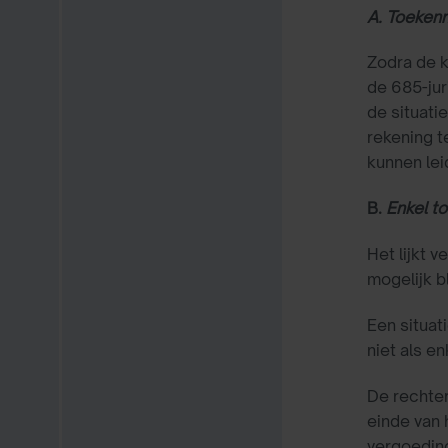
A. Toekenn
Zodra de k
de 685-jur
de situati
rekening t
kunnen lei
B.
Enkel t
Het lijkt 
mogelijk b
Een situat
niet als e
De rechter
einde van
vergoeding