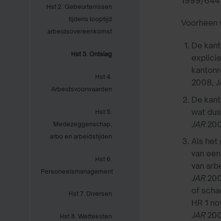
1999/644 
Hst 2. Gebeurtenissen
tijdens looptijd
Voorheen w
arbeidsovereenkomst
De kant
Hst 3. Ontslag
explici
kantonr
Hst 4.
2008,
J
Arbeidsvoorwaarden
De kant
wat dus
Hst 5.
JAR
200
Medezeggenschap,
arbo en arbeidstijden
Als het
van een
Hst 6.
van arb
Personeelsmanagement
JAR
2002
of scha
Hst 7. Diversen
HR 1 n
JAR
200
Hst 8. Wetteksten