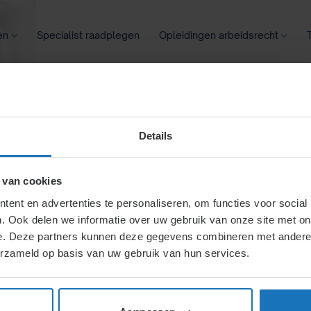
en
Specialist raadplegen
Opleidingen arbeidsrecht
oontransparantie
Ziekte
Meer
Details
 van cookies
ormatie – Verzoek
ent en advertenties te personaliseren, om functies voor social
. Ook delen we informatie over uw gebruik van onze site met on
e. Deze partners kunnen deze gegevens combineren met andere i
aast de
erzameld op basis van uw gebruik van hun services.
oeding