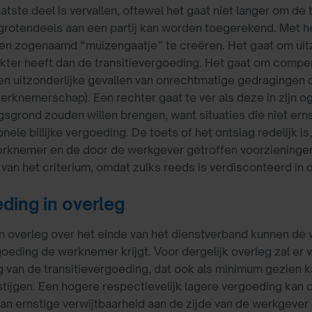
laatste deel is vervallen, oftewel het gaat niet langer om de
grotendeels aan een partij kan worden toegerekend. Met h
en zogenaamd “muizengaatje” te creëren. Het gaat om uitz
kter heeft dan de transitievergoeding. Het gaat om compe
 en uitzonderlijke gevallen van onrechtmatige gedragingen d
erknemerschap). Een rechter gaat te ver als deze in zijn og
sgrond zouden willen brengen, want situaties die niet erns
onele billijke vergoeding. De toets of het ontslag redelijk i
erknemer en de door de werkgever getroffen voorzieninge
van het criterium, omdat zulks reeds is verdisconteerd in 
ding in overleg
an overleg over het einde van het dienstverband kunnen d
oeding de werknemer krijgt. Voor dergelijk overleg zal e
 van de transitievergoeding, dat ook als minimum gezien 
tijgen. Een hogere respectievelijk lagere vergoeding kan
van ernstige verwijtbaarheid aan de zijde van de werkgev