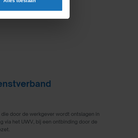
Alles toestaan
ienstverband
 die door de werkgever wordt ontslagen in
g via het UWV, bij een ontbinding door de
ezet.