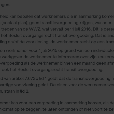
ngen:
heid kan bepalen dat werknemers die in aanmerking komen 
 (sociaal plan), geen transitievergoeding krijgen, wanneer 
 treden van de WWZ, wat vervalt per 1 juli 2016. Dit is gere
 het Besluit overgangsrecht transitievergoeding. Dat is and
ing en/of de voorziening, de werknemer recht op een trans
een werknemer vóór 1 juli 2015 op grond van een individuel
e werkgever de werknemer te informeren over zijn keuzerec
ievergoeding als de werknemer binnen een maand geen afs
r ook het Besluit overgangsrecht transitievergoeding.
 van artikel 7:673b lid 1 geldt dat de transitievergoeding 
aardige voorziening geldt. De eisen voor de werknemersver
, staan in lid 2.
mer kan voor een vergoeding in aanmerking komen, als de
komst op te zeggen, te laten ontbinden of niet voort te z