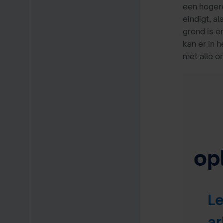
een hogere
eindigt, a
grond is e
kan er in 
met alle o
op
L
ar