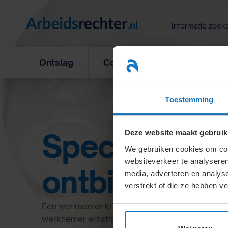
Ga
naar
Informatie zoek
inhoud
Ontslag
Concurrentiebeding
L
Toestemming
Specialisten 
Deze website maakt gebruik
We gebruiken cookies om cont
websiteverkeer te analyseren
ontbindings
media, adverteren en analys
verstrekt of die ze hebben v
Een werknemer krijgt bij ontslag een transitieve
werknemer ernstig verwijtbaar heeft gehandeld. 