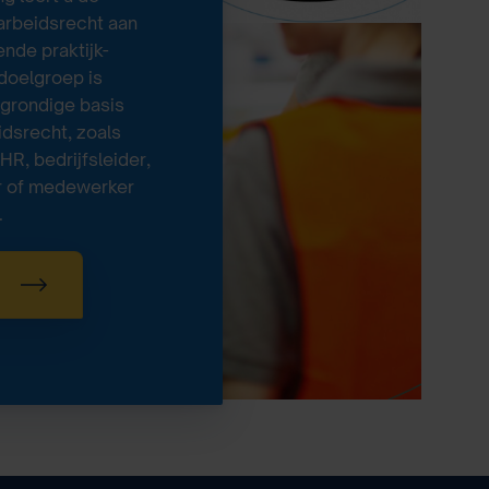
 arbeidsrecht aan
nde praktijk-
doelgroep is
 grondige basis
idsrecht, zoals
R, bedrijfsleider,
r of medewerker
.