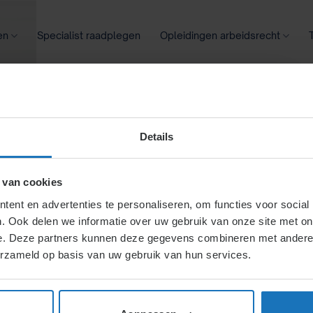
en
Specialist raadplegen
Opleidingen arbeidsrecht
oontransparantie
Ziekte
Meer
Details
info –
 van cookies
ent en advertenties te personaliseren, om functies voor social
. Ook delen we informatie over uw gebruik van onze site met on
vergoedingen
e. Deze partners kunnen deze gegevens combineren met andere i
erzameld op basis van uw gebruik van hun services.
rgoeding, tenzij de
Bij ernstige