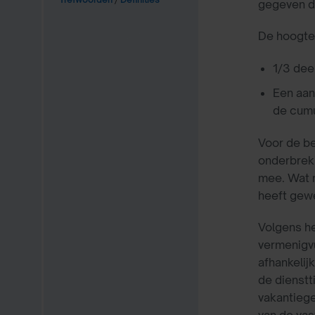
gegeven di
De hoogte 
1/3 dee
Een aan
de cumu
Voor de be
onderbreki
mee. Wat n
heeft gewe
Volgens he
vermenigv
afhankelij
de dienstt
vakantiege