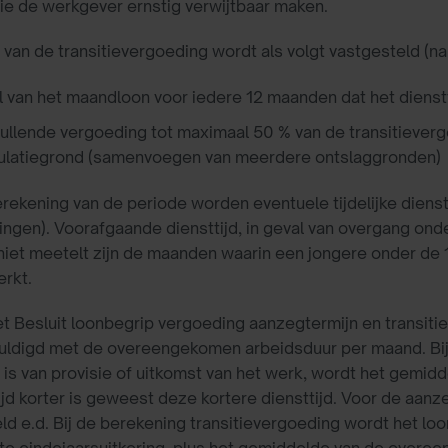
e de werkgever ernstig verwijtbaar maken.
van de transitievergoeding wordt als volgt vastgesteld (na 
l van het maandloon voor iedere 12 maanden dat het diens
ullende vergoeding tot maximaal 50 % van de transitievergo
latiegrond (samenvoegen van meerdere ontslaggronden)
rekening van de periode worden eventuele tijdelijke die
ngen). Voorafgaande diensttijd, in geval van overgang on
iet meetelt zijn de maanden waarin een jongere onder de 
rkt.
t Besluit loonbegrip vergoeding aanzegtermijn en transiti
uldigd met de overeengekomen arbeidsduur per maand. Bij 
k is van provisie of uitkomst van het werk, wordt het gemi
ijd korter is geweest deze kortere diensttijd. Voor de aanz
ld e.d. Bij de berekening transitievergoeding wordt het lo