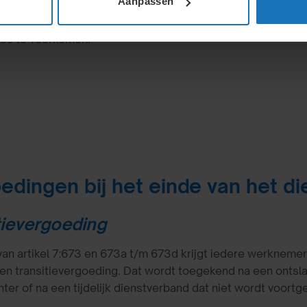
Aanpassen
anvullende billijke
erknemer kunnen in
es te voorkomen.
edingen bij het einde van het d
tievergoeding
an artikel 7:673 en 673a t/m 673d krijgt iedere werknemer
en transitievergoeding. Dat wordt toegekend na een ontsla
ter of na een tijdelijk dienstverband dat niet wordt voortg