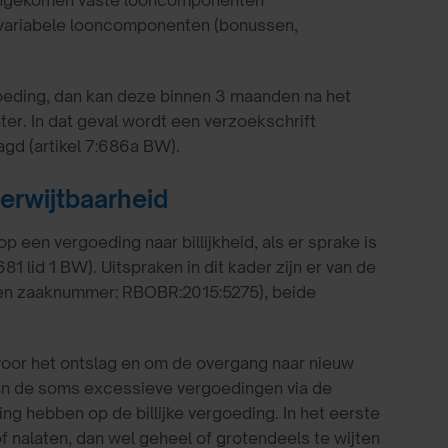
reengekomen vaste looncomponenten
 variabele looncomponenten (bonussen,
oeding, dan kan deze binnen 3 maanden na het
er. In dat geval wordt een verzoekschrift
gd (artikel 7:686a BW).
verwijtbaarheid
een vergoeding naar billijkheid, als er sprake is
81 lid 1 BW). Uitspraken in dit kader zijn er van de
n zaaknummer: RBOBR:2015:5275), beide
voor het ontslag en om de overgang naar nieuw
an de soms excessieve vergoedingen via de
g hebben op de billijke vergoeding. In het eerste
f nalaten, dan wel geheel of grotendeels te wijten