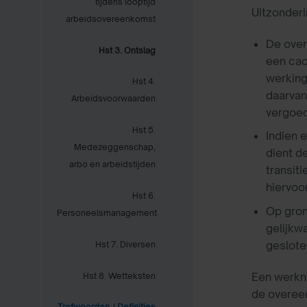
tijdens looptijd
Uitzonderi
arbeidsovereenkomst
De over
Hst 3. Ontslag
een cao
werking
Hst 4.
daarvan
Arbeidsvoorwaarden
vergoed
Hst 5.
Indien 
Medezeggenschap,
dient d
arbo en arbeidstijden
transit
hiervoo
Hst 6.
Op grond
Personeelsmanagement
gelijkw
gesloten
Hst 7. Diversen
Een werkne
Hst 8. Wetteksten
de overeen
Trefwoorden
/
Definities