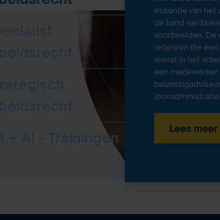
essentie van het
de hand van boeie
ecialist
voorbeelden. De 
iedereen
die een
beidsrecht
wenst in het arbe
een medewerker H
rategisch
belastingadviseu
loonadministratie
beidsrecht
Lees meer
 + AI - Trainingen