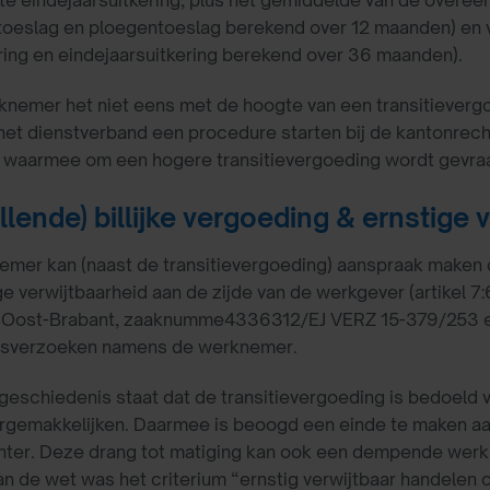
ste eindejaarsuitkering, plus het gemiddelde van de ove
toeslag en ploegentoeslag berekend over 12 maanden) en
ring en eindejaarsuitkering berekend over 36 maanden).
knemer het niet eens met de hoogte van een transitieverg
het dienstverband een procedure starten bij de kantonrecht
 waarmee om een hogere transitievergoeding wordt gevraa
llende) billijke vergoeding & ernstige 
mer kan (naast de transitievergoeding) aanspraak maken op 
e verwijtbaarheid aan de zijde van de werkgever (artikel 7:6
 Oost-Brabant, zaaknumme4336312/EJ VERZ 15-379/253 e
gsverzoeken namens de werknemer.
geschiedenis staat dat de transitievergoeding is bedoeld 
ergemakkelijken. Daarmee is beoogd een einde te maken a
ter. Deze drang tot matiging kan ook een dempende werkin
n de wet was het criterium “ernstig verwijtbaar handelen o