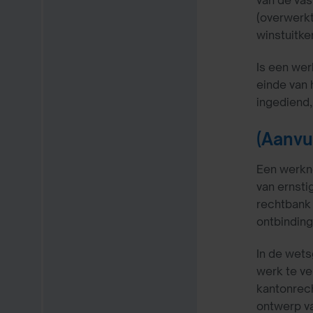
van de va
(overwerk
winstuitke
Is een wer
einde van 
ingediend,
(Aanvu
Een werkne
van ernstig
rechtbank
ontbindin
In de wets
werk te v
kantonrech
ontwerp va