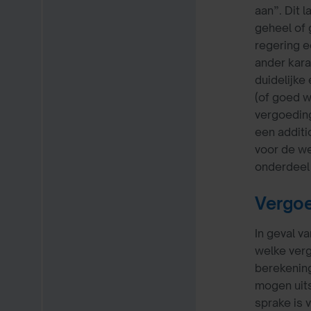
aan”. Dit 
geheel of 
regering e
ander kara
duidelijke
(of goed w
vergoeding
een additi
voor de w
onderdeel 
Vergoe
In geval v
welke verg
berekening
mogen uits
sprake is 