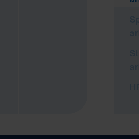
Sp
ar
St
ar
HR