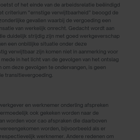
 toetst of het einde van de arbeidsrelatie beëindigd
et criterium “ernstige verwijtbaarheid” beoogd de
onderlijke gevallen waarbij de vergoeding een
nsatie van werkelijk onrecht. Gedacht wordt aan
ie duidelijk strijdig zijn met goed werkgeverschap
en een onbillijke situatie onder deze
tig verwijtbaar zijn komen niet in aanmerking voor
s, mede in het licht van de gevolgen van het ontslag
n om deze gevolgen te ondervangen, is geen
de transitievergoeding.
e werkgever en werknemer onderling afspreken
r vermoedelijk ook gekeken worden naar de
kan worden voor cao afspraken die daarboven
 overeengekomen worden, bijvoorbeeld als er
er respectievelijk werknemer. Andere redenen om