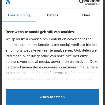
Ga
naar
menu
inhoud
Toestemming
Details
Over
Deze website maakt gebruik van cookies
We gebruiken cookies om content en advertenties te
personaliseren, om functies voor social media te bieden
en om ons websiteverkeer te analyseren. Ook delen we
informatie over uw gebruik van onze site met onze
Specialisten informatie
partners voor social media, adverteren en analyse. Deze
partners kunnen deze gegevens combineren met andere
– bij hoofdstuk 1.4
informatie die u aan ze heeft verstrekt of die ze hebben
verzameld op basis van uw gebruik van hun services.
Kern van de arbeidsverhouding is dat de werkgever
aanwijzingen kan geven en dus een instructierecht
Alles toestaan
heeft. De dienstige werknemer dient redelijke
ordevoorschriften op te volgen. Daarmee komt de