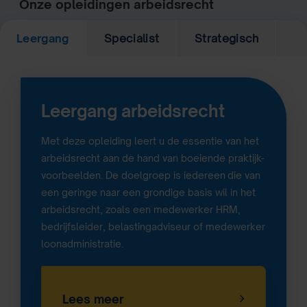
Onze opleidingen arbeidsrecht
Leergang
Specialist
Strategisch
Leergang arbeidsrecht
Met deze opleiding leert u de essentie van het
arbeidsrecht aan de hand van boeiende praktijk-
voorbeelden. De doelgroep is iedereen
die van
een geringe naar een grondige basis wil in het
arbeidsrecht, zoals een medewerker HRM,
bedrijfsleider, belastingadviseur of medewerker
loonadministratie.
Lees meer