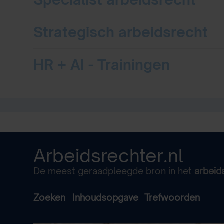
Strategisch arbeidsrecht
HR + AI - Trainingen
Arbeidsrechter.nl
De meest geraadpleegde bron in het
arbeid
Zoeken
Inhoudsopgave
Trefwoorden