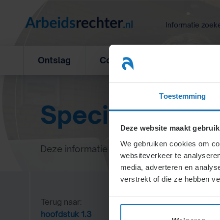
Ga
naar
Informatie zoek
inhoud
Ontslag
Concurrentiebeding
L
Toestemming
Specialisten in
Deze website maakt gebruik
We gebruiken cookies om cont
Deze informatie is voor de cursisten van 
websiteverkeer te analyseren
media, adverteren en analys
verstrekt of die ze hebben v
Inlog
Terug naar:
hoofdstuk 1.3