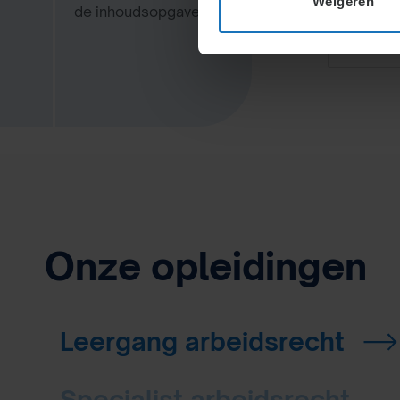
Weigeren
de inhoudsopgave
Onze opleidingen
Leergang arbeidsrecht
Specialist arbeidsrecht