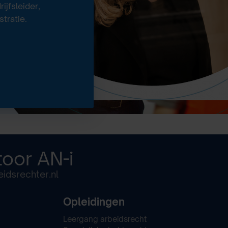
jfsleider,
tratie.
toor
AN-i
idsrechter.nl
Opleidingen
Leergang arbeidsrecht