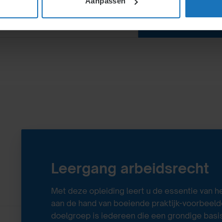
Aanpassen
Leergang arbeidsrecht
Met deze opleiding leert u de essentie van h
aan de hand van boeiende praktijk-voorbeeld
doelgroep is iedereen
die een grondige basis