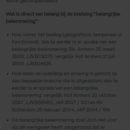
wordt gecompenseerd.
Wat is direct van belang bij de toetsing “belangrijke
belemmering”:
Hoe ruimer het beding (geografisch, temporeel of
functioneel), des te eerder is er sprake van een
belangrijke belemmering: Rb. Arnhem 20 maart
2008,
LJN
BC8270, vergelijk Hof Arnhem 21 juli
2009,
LJN
BJ4525.
Hoe meer de opleiding en ervaring is gericht op
een bepaalde branche die is uitgesloten, des te
eerder is er sprake van een belangrijke
belemmering: vergelijk: Hof Arnhem 23 oktober
2007,
LJN
BB8565,
JAR
2007 / 301 en Ktr.
Rotterdam 25 februari 2004,
JAR
2004 / 199
De belangrijke belemmering doet zich niet voor
als de werkgever heeft aangetoond dat er