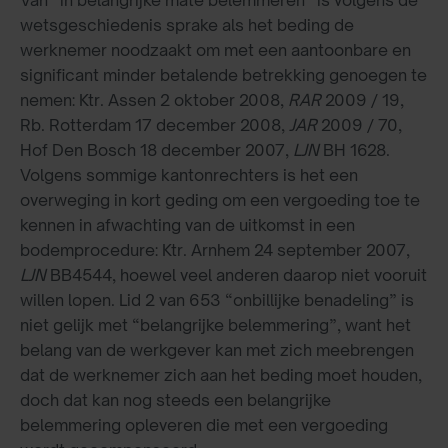
Van “in belangrijke mate belemmeren” is volgens de
wetsgeschiedenis sprake als het beding de
werknemer noodzaakt om met een aantoonbare en
significant minder betalende betrekking genoegen te
nemen: Ktr. Assen 2 oktober 2008,
RAR
2009 / 19,
Rb. Rotterdam 17 december 2008,
JAR
2009 / 70,
Hof Den Bosch 18 december 2007,
LJN
BH 1628.
Volgens sommige kantonrechters is het een
overweging in kort geding om een vergoeding toe te
kennen in afwachting van de uitkomst in een
bodemprocedure: Ktr. Arnhem 24 september 2007,
LJN
BB4544, hoewel veel anderen daarop niet vooruit
willen lopen. Lid 2 van 653 “onbillijke benadeling” is
niet gelijk met “belangrijke belemmering”, want het
belang van de werkgever kan met zich meebrengen
dat de werknemer zich aan het beding moet houden,
doch dat kan nog steeds een belangrijke
belemmering opleveren die met een vergoeding