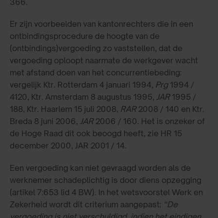
366.
Er zijn voorbeelden van kantonrechters die in een
ontbindingsprocedure de hoogte van de
(ontbindings)vergoeding zo vaststellen, dat de
vergoeding oploopt naarmate de werkgever wacht
met afstand doen van het concurrentiebeding:
vergelijk Ktr. Rotterdam 4 januari 1994,
Prg
1994 /
4120, Ktr. Amsterdam 8 augustus 1995,
JAR
1995 /
188, Ktr. Haarlem 15 juli 2008,
RAR
2008 / 140 en Ktr.
Breda 8 juni 2006,
JAR
2006 / 160. Het is onzeker of
de Hoge Raad dit ook beoogd heeft, zie HR 15
december 2000, JAR 2001 / 14.
Een vergoeding kan niet gevraagd worden als de
werknemer schadeplichtig is door diens opzegging
(artikel 7:653 lid 4 BW). In het wetsvoorstel Werk en
Zekerheid wordt dit criterium aangepast:
“De
vergoeding is niet verschuldigd, indien het eindigen