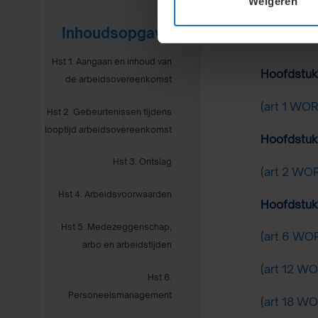
Weigeren
Inhoudsopgave
Hst 1. Aangaan en inhoud van
Hoofdstuk
de arbeidsovereenkomst
(
art 1 WO
Hst 2. Gebeurtenissen tijdens
looptijd arbeidsovereenkomst
Hoofdstuk 
Hst 3. Ontslag
(
art 2 WO
Hst 4. Arbeidsvoorwaarden
Hoofdstuk 
Hst 5. Medezeggenschap,
(
art 6 WO
arbo en arbeidstijden
(
art 12 W
Hst 6.
Personeelsmanagement
(
art 18 W