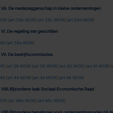
 VA. De medezeggenschap in kleine ondernemingen
WOR
) (
art 35b WOR
) (
art 35c WOR
) (
art 35d WOR
)
VI. De regeling van geschillen
OR
)
(art 36a WOR
)
VII. De bedrijfscommissies
OR
) (
art 38 WOR
) (
art 39 WOR
) (
art 40 WOR
) (
art 41 WOR
) (
OR
) (
art 44 WOR
) (
art 45 WOR
) (
art 46 WOR
)
 VIIA Bijzondere taak Sociaal-Economische Raad
WOR
) (
art 46b WOR
) (
art 46c WOR
)
VIIB Bijzondere bepalingen voor ondernemingsraden bij d