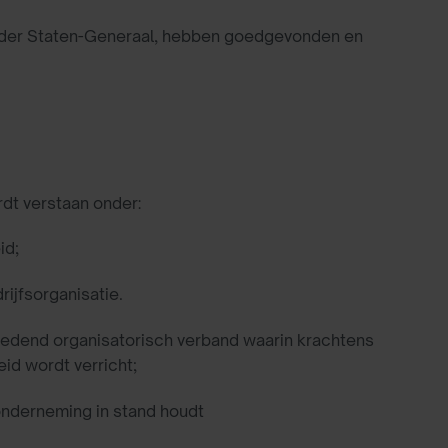
g der Staten-Generaal, hebben goedgevonden en
rdt verstaan onder:
id;
ijfsorganisatie.
tredend organisatorisch verband waarin krachtens
id wordt verricht;
onderneming in stand houdt