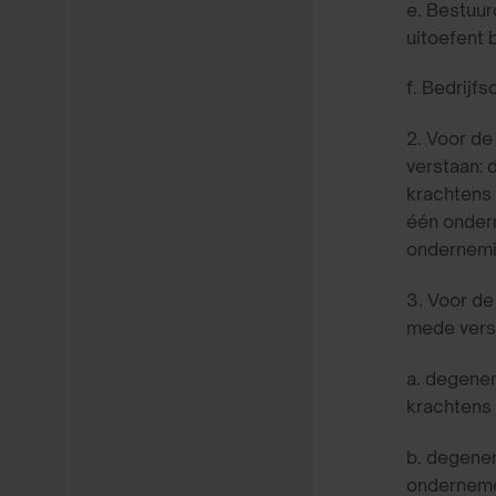
e. Bestuur
uitoefent b
f. Bedrijf
2. Voor de
verstaan: 
krachtens
één ondern
ondernemi
3. Voor d
mede vers
a. degene
krachtens 
b. degenen
onderneme