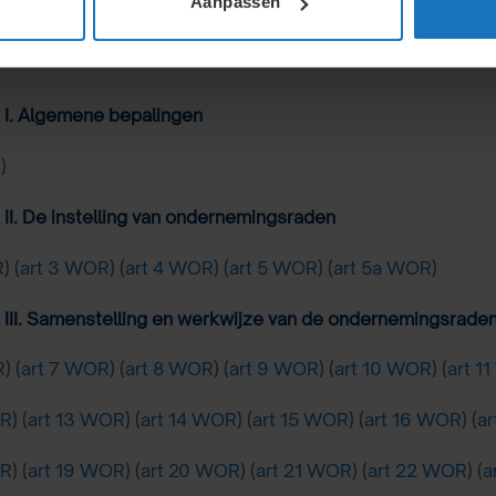
Aanpassen
Wetteksten
WOR
 I. Algemene bepalingen
R
)
II. De instelling van ondernemingsraden
R
) (
art 3 WOR
) (
art 4 WOR
) (
art 5 WOR
) (
art 5a WOR
)
III. Samenstelling en werkwijze van de ondernemingsrade
R
) (
art 7 WOR
) (
art 8 WOR
) (
art 9 WOR
) (
art 10 WOR
) (
art 1
OR
) (
art 13 WOR
) (
art 14 WOR
) (
art 15 WOR
) (
art 16 WOR
) (
a
OR
) (
art 19 WOR
) (
art 20 WOR
) (
art 21 WOR
) (
art 22 WOR
) (
a