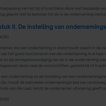
 toepassing van het bij of krachtens deze wet bepaalde w
ng geacht niet te behoren tot de in de onderneming werk
tuk II. De instelling van onderneming
WOR)
rnemer die een onderneming in stand houdt waarin in de re
 van het goed functioneren van die onderneming in al haar 
et en de vertegenwoordiging van de in de onderneming w
 tegenover deze raad de voorschriften, gesteld bij of krach
in een onderneming na de instelling van een ondernemingsra
ijn, houdt de betrokken ondernemingsraad van rechtswege
riode van die raad, tenzij de ondernemer uitvoering geeft aa
WOR)