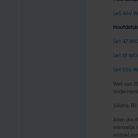
(
art 46d 
Hoofdstuk 
(
art 47 W
(
art 51 W
(
art 53c 
Wet van 2
ondernemi
Juliana, B
Allen die 
wenselijk
middel va