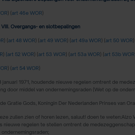
WOR
) (
art 46e WOR
)
VIII. Overgangs- en slotbepalingen
OR
) (
art 48 WOR
) (
art 49 WOR
) (
art 49a WOR
) (
art 50 WOR
)
OR
)
(art 52 WOR
) (
art 53 WOR
) (
art 53a WOR
) (
art 53b WOR
WOR
) (
art 54 WOR
)
8 januari 1971, houdende nieuwe regelen omtrent de med
ng door middel van ondernemingsraden (Wet op de onder
ij de Gratie Gods, Koningin Der Nederlanden Prinses van Ora
deze zullen zien of horen lezen, saluut! doen te weten:Alz
 is nieuwe regelen te stellen omtrent de medezeggenscha
n ondernemingsraden;