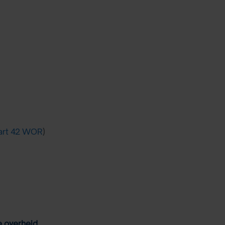
art 42 WOR
)
e overheid