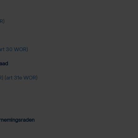
OR
)
art 30 WOR
)
raad
R
) (
art 31e WOR
)
ernemingsraden