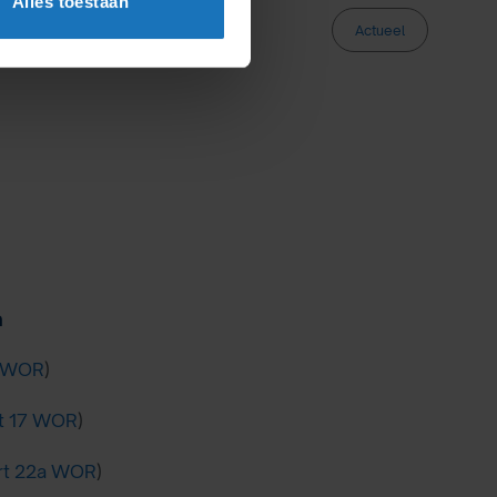
Alles toestaan
Actueel
n
1 WOR
)
rt 17 WOR
)
rt 22a WOR
)