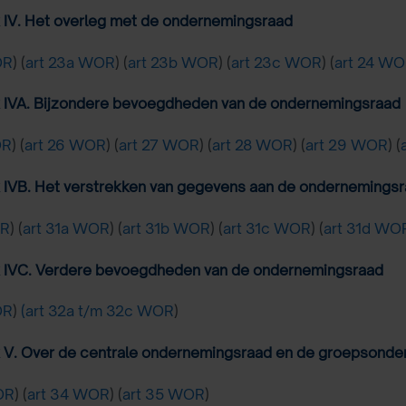
 IV. Het overleg met de ondernemingsraad
OR
) (
art 23a WOR
) (
art 23b WOR
) (
art 23c WOR
) (
art 24 W
 IVA. Bijzondere bevoegdheden van de ondernemingsraad
OR
) (
art 26 WOR
) (
art 27 WOR
) (
art 28 WOR
) (
art 29 WOR
) (
 IVB. Het verstrekken van gegevens aan de ondernemings
OR
) (
art 31a WOR
) (
art 31b WOR
) (
art 31c WOR
) (
art 31d WO
 IVC. Verdere bevoegdheden van de ondernemingsraad
OR
)
(art 32a t/m 32c WOR
)
 V. Over de centrale ondernemingsraad en de groepsond
OR
) (
art 34 WOR
) (
art 35 WOR
)