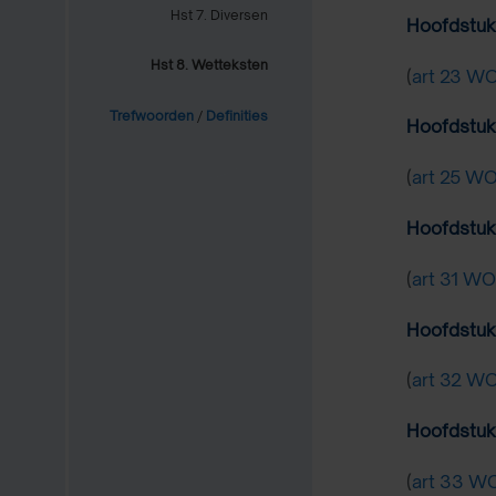
Hst 7. Diversen
Hoofdstuk
Hst 8. Wetteksten
(
art 23 W
Trefwoorden
/
Definities
Hoofdstuk
(
art 25 W
Hoofdstuk
(
art 31 W
Hoofdstuk
(
art 32 W
Hoofdstuk
(
art 33 W