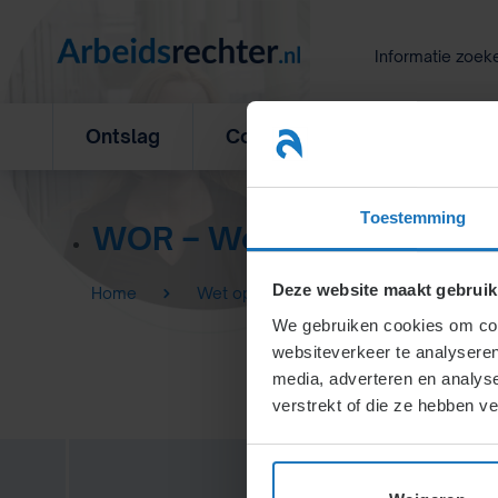
Ga
naar
Informatie zoek
inhoud
Ontslag
Concurrentiebeding
L
Toestemming
WOR – Wet op de Ondern
Deze website maakt gebruik
Home
Wet op de ondernemingsraden (WOR)
We gebruiken cookies om cont
websiteverkeer te analyseren
media, adverteren en analys
verstrekt of die ze hebben v