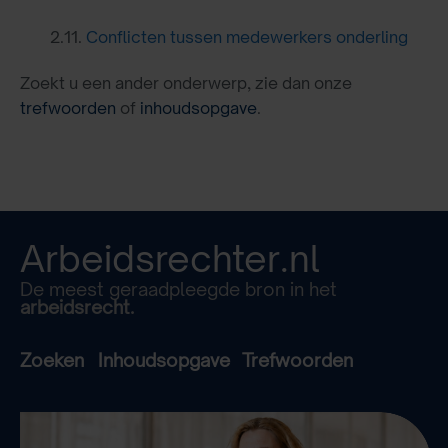
2.11.
Conflicten tussen medewerkers onderling
Zoekt u een ander onderwerp, zie dan onze
trefwoorden
of
inhoudsopgave
.
Arbeidsrechter.nl
De meest geraadpleegde bron in het
arbeidsrecht.
Zoeken
Inhoudsopgave
Trefwoorden