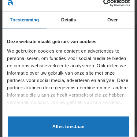
Ga
naar
menu
inhoud
Toestemming
Details
Over
Deze website maakt gebruik van cookies
We gebruiken cookies om content en advertenties te
personaliseren, om functies voor social media te bieden
en om ons websiteverkeer te analyseren. Ook delen we
informatie over uw gebruik van onze site met onze
2.7.3 Aansprakelijkheid
partners voor social media, adverteren en analyse. Deze
partners kunnen deze gegevens combineren met andere
werknemer tegenover
informatie die u aan ze heeft verstrekt of die ze hebben
werkgever
verzameld op basis van uw gebruik van hun services.
Bij schade tijdens werk is de medewerker alleen
Alles toestaan
aansprakelijk bij opzet of bewuste roekeloosheid. De