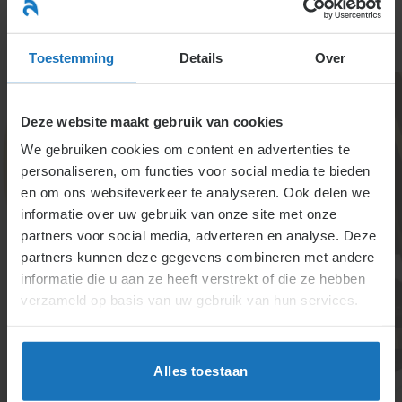
Ga
naar
menu
inhoud
Toestemming
Details
Over
Deze website maakt gebruik van cookies
We gebruiken cookies om content en advertenties te
personaliseren, om functies voor social media te bieden
en om ons websiteverkeer te analyseren. Ook delen we
informatie over uw gebruik van onze site met onze
4.1.8.4. Voorschot op
partners voor social media, adverteren en analyse. Deze
partners kunnen deze gegevens combineren met andere
het loon/lening geven
informatie die u aan ze heeft verstrekt of die ze hebben
aan werknemer
verzameld op basis van uw gebruik van hun services.
Bij loonbeslag betaalt de werkgever bedragen boven
de beslagvrije voet aan de beslaglegger. Ook bij
Alles toestaan
curatele of bewindsvoering wordt het loon direct aan