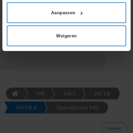
de medewerker uitbetaald. De werkgever werkt
alleen met bevestiging van de toezichthouder mee
Aanpassen
aan wijzigingen in bankgegevens van de
medewerker.
Weigeren
H4.
H4.1.
H4.1.8.
H4.1.8.4.
Specialisten Info
Actueel