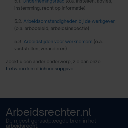
5.1.
Ondernemingsraad
(o.a. instellen, advies,
instemming, recht op informatie)
5.2.
Arbeidsomstandigheden bij de werkgever
(o.a. arbobeleid, arbeidsinspectie)
5.3.
Arbeidstijden voor werknemers
(o.a.
vaststellen, veranderen)
Zoekt u een ander onderwerp, zie dan onze
trefwoorden
of
inhoudsopgave
.
Arbeidsrechter.nl
De meest geraadpleegde bron in het
arbeidsrecht.