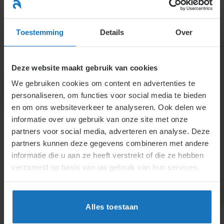
Ga
naar
menu
inhoud
Toestemming
Details
Over
Deze website maakt gebruik van cookies
We gebruiken cookies om content en advertenties te
personaliseren, om functies voor social media te bieden
en om ons websiteverkeer te analyseren. Ook delen we
informatie over uw gebruik van onze site met onze
5.2.2.4. Voeren van
partners voor social media, adverteren en analyse. Deze
partners kunnen deze gegevens combineren met andere
ziekteverzuimbeleid
informatie die u aan ze heeft verstrekt of die ze hebben
verzameld op basis van uw gebruik van hun services.
Ziekteverzuimbeleid omvat begeleiding van zieke
medewerkers en preventieve maatregelen. Het
beleid wordt regelmatig geëvalueerd, vooral bij
Alles toestaan
veranderingen in werk of omstandigheden. De
arbodienst ondersteunt bij evaluatie en