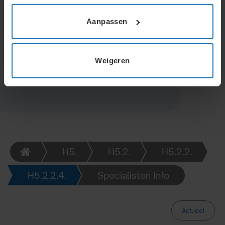
verzuimbegeleiding. De ondernemingsraad heeft
instemmingsrecht bij het vaststellen of wijzigen van
Aanpassen
dit beleid.
Weigeren
H5.
H5.2.
H5.2.2.
H5.2.2.4.
Specialisten Info
Actueel