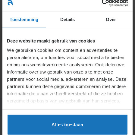
Ga
naar
menu
inhoud
Toestemming
Details
Over
Deze website maakt gebruik van cookies
7. Verjaring, verval en
We gebruiken cookies om content en advertenties te
personaliseren, om functies voor social media te bieden
rechtsverwerking van
en om ons websiteverkeer te analyseren. Ook delen we
informatie over uw gebruik van onze site met onze
vorderingen
partners voor social media, adverteren en analyse. Deze
partners kunnen deze gegevens combineren met andere
informatie die u aan ze heeft verstrekt of die ze hebben
verzameld op basis van uw gebruik van hun services.
Alles toestaan