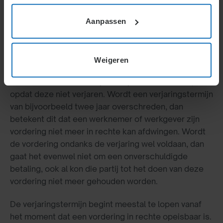
H7.
Verjaring
Actueel
Aanpassen
Verjaring
Weigeren
Een medewerker of werkgever moet vorderingen op
de ander binnen een bepaalde periode indienen,
opdat deze niet verjaren. Wordt een verjaringstermijn
van bijvoorbeeld twee jaar overschreden, dan
betekent dit dat een werknemer of werkgever zijn
vordering niet meer in rechte kan afdwingen. Wordt
de vordering ondanks de verjaring wel voldaan, dan
gaat het evenwel niet om een onverschuldigde
betaling, ook al kon die partij tot het doen van deze
vordering niet meer gehouden worden.
De verjaringstermijn begint meestal te lopen vanaf
het moment dat een vordering in rechte opeisbaar is.