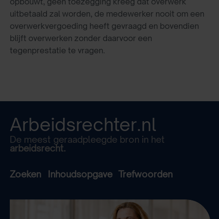
opbouwt, geen toezegging kreeg dat overwerk
uitbetaald zal worden, de medewerker nooit om een
overwerkvergoeding heeft gevraagd en bovendien
blijft overwerken zonder daarvoor een
tegenprestatie te vragen.
Arbeidsrechter.nl
De meest geraadpleegde bron in het
arbeidsrecht.
Zoeken
Inhoudsopgave
Trefwoorden