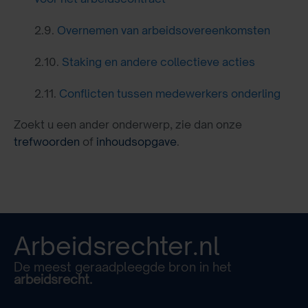
2.9.
Overnemen van arbeidsovereenkomsten
2.10.
Staking en andere collectieve acties
2.11.
Conflicten tussen medewerkers onderling
Zoekt u een ander onderwerp, zie dan onze
trefwoorden
of
inhoudsopgave
.
Arbeidsrechter.nl
De meest geraadpleegde bron in het
arbeidsrecht.