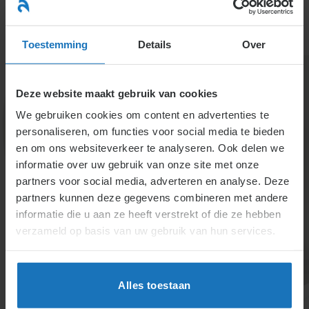
Ga
naar
menu
inhoud
Toestemming
Details
Over
Deze website maakt gebruik van cookies
We gebruiken cookies om content en advertenties te
personaliseren, om functies voor social media te bieden
en om ons websiteverkeer te analyseren. Ook delen we
informatie over uw gebruik van onze site met onze
partners voor social media, adverteren en analyse. Deze
2.1.2.1. Veranderen van het
partners kunnen deze gegevens combineren met andere
tijdstip waarop de
informatie die u aan ze heeft verstrekt of die ze hebben
verzameld op basis van uw gebruik van hun services.
arbeidsovereenkomst eindigt
Een arbeidsovereenkomst kan worden gewijzigd,
verlengd of beëindigd met wederzijdse instemming.
Alles toestaan
Stilzwijgende voortzetting impliceert een nieuw