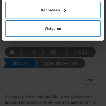
contract met voorwaarden van de vorige
overeenkomst. Verlenging en opvolging vereisen
Aanpassen
zorgvuldige afspraken, vooral bij tijdelijke en
onbepaalde contracten, waarbij regelgeving strikt
wordt nageleefd.
Weigeren
H2.
H2.1.
H2.1.2.
H2.1.2.1.
Specialisten Info
Actueel
Als eerst dient er vastgesteld te worden tot welk
tijdstip een arbeidsovereenkomst is aangegaan. Is