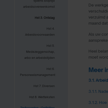
tijdens looptijd
De werkgev
arbeidsovereenkomst
verschuldi
verzuimd a
Hst 3. Ontslag
maand dat 
Hst 4.
Als uw con
Arbeidsvoorwaarden
aanspreke
Hst 5.
Heel belan
Medezeggenschap,
moet worde
arbo en arbeidstijden
Meer i
Hst 6.
Personeelsmanagement
3.1.
Arbeid
Hst 7. Diversen
3.1.1.
Nade
Hst 8. Wetteksten
3.1.2.
Hoe 
Trefwoorden
/
Definities