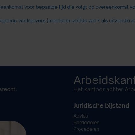
eenkomst voor bepaalde tijd die volgt op overeenkomst vo
lgende werkgevers (meetellen zelfde werk als uitzendkra
Arbeidskan
srecht.
Het kantoor achter Arbe
Juridische bijstand
Advies
Bemiddelen
Procederen