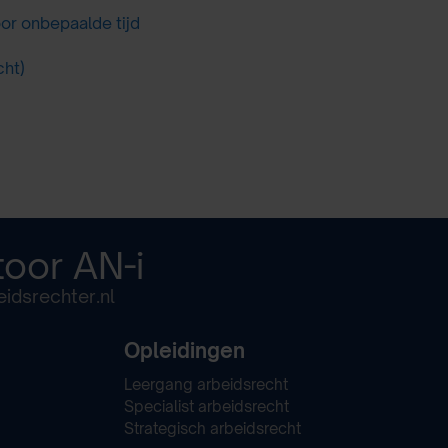
or onbepaalde tijd
cht)
toor
AN-i
idsrechter.nl
Opleidingen
Leergang arbeidsrecht
Specialist arbeidsrecht
Strategisch arbeidsrecht