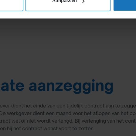
Aanpassen
n tot een maandsalaris. De
erband ingediend worden.
late aanzegging
ver dient het einde van een tijdelijk contract aan te zegg
e werkgever dient een maand voor het aflopen van het con
tract wel of niet wordt verlengd. Bij verlenging van het 
n hij het contract wenst voort te zetten.