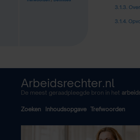
3.1.3.
Over
3.1.4.
Opvo
Arbeidsrechter.nl
De meest geraadpleegde bron in het
arbeid
Zoeken
Inhoudsopgave
Trefwoorden