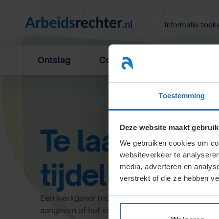
Ga
naar
Informatie zoek
inhoud
Ontslag
Concurrentiebeding
L
Toestemming
Te laat aanz
Deze website maakt gebruik
We gebruiken cookies om cont
websiteverkeer te analyseren
tijdelijk cont
media, adverteren en analys
verstrekt of die ze hebben v
Een werkgever moet een maand voor afloop van e
aangeven of het verlengd wordt. Bij te late of 