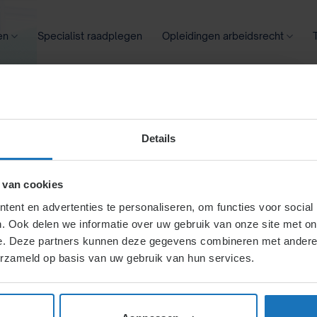
en
Specialist raadplegen
Opleidingen arbeidsrecht
oontransparantie
Ziekte
Meer
Details
eggen einde
 van cookies
ent en advertenties te personaliseren, om functies voor social
. Ook delen we informatie over uw gebruik van onze site met on
ract
e. Deze partners kunnen deze gegevens combineren met andere i
erzameld op basis van uw gebruik van hun services.
en tijdelijk contract
geen aanzegging is een