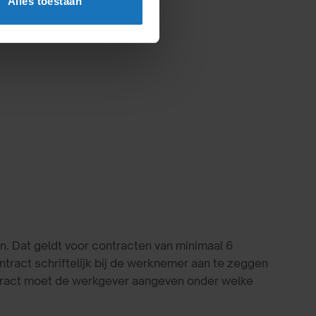
Alles toestaan
en. Dat geldt voor contracten van minimaal 6
tract schriftelijk bij de werknemer aan te zeggen
contract moet de werkgever aangeven onder welke