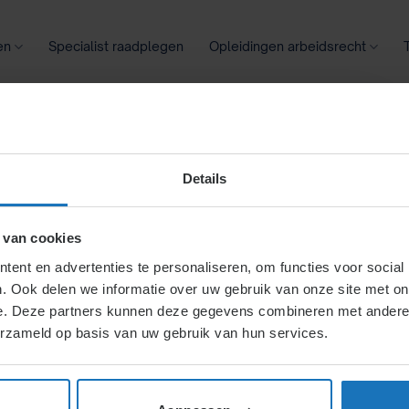
en
Specialist raadplegen
Opleidingen arbeidsrecht
oontransparantie
Ziekte
Meer
RCHIEVEN:
RE
Details
 van cookies
onden
ent en advertenties te personaliseren, om functies voor social
. Ook delen we informatie over uw gebruik van onze site met on
e. Deze partners kunnen deze gegevens combineren met andere i
erzameld op basis van uw gebruik van hun services.
en wat je zoekt. Probeer de zoekbalk.