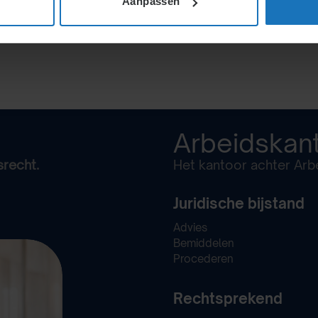
Aanpassen
Arbeidskan
srecht.
Het kantoor achter Arbe
Juridische bijstand
Advies
Bemiddelen
Procederen
Rechtsprekend