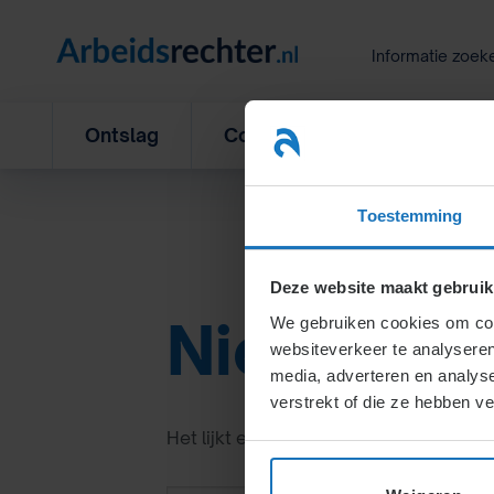
Ga
naar
Informatie zoek
inhoud
Ontslag
Concurrentiebeding
L
TAG A
Toestemming
Deze website maakt gebruik
Niets gev
We gebruiken cookies om cont
websiteverkeer te analyseren
media, adverteren en analys
verstrekt of die ze hebben v
Het lijkt erop dat we niet kunnen vind