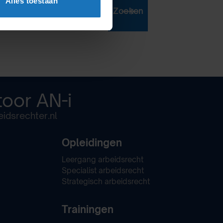
Alles toestaan
Zoeken
toor
AN-i
idsrechter.nl
Opleidingen
Leergang arbeidsrecht
Specialist arbeidsrecht
Strategisch arbeidsrecht
Trainingen