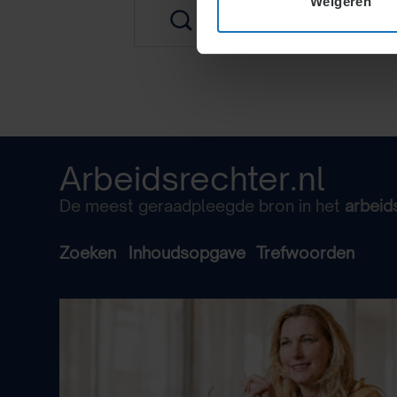
Weigeren
Arbeidsrechter.nl
De meest geraadpleegde bron in het
arbeid
Zoeken
Inhoudsopgave
Trefwoorden