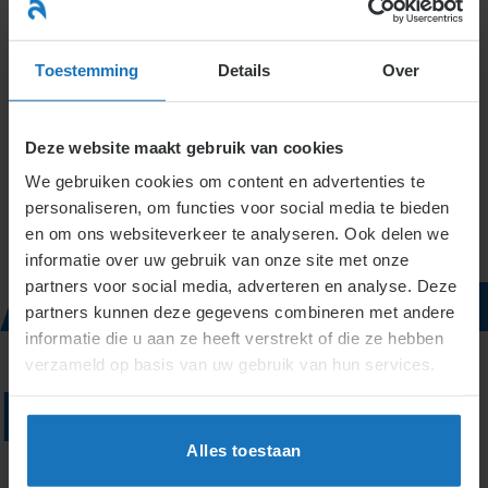
Ga
naar
menu
inhoud
Toestemming
Details
Over
TAG
Deze website maakt gebruik van cookies
We gebruiken cookies om content en advertenties te
ARCHIEVEN:
personaliseren, om functies voor social media te bieden
en om ons websiteverkeer te analyseren. Ook delen we
informatie over uw gebruik van onze site met onze
ARBEIDSREC
partners voor social media, adverteren en analyse. Deze
partners kunnen deze gegevens combineren met andere
informatie die u aan ze heeft verstrekt of die ze hebben
verzameld op basis van uw gebruik van hun services.
Niets
Alles toestaan