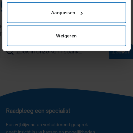
gevonden
Aanpassen
Het lijkt erop dat we niet kunnen vinden wat je zoekt.
Probeer de zoekbalk.
Weigeren
Zoeken
Raadpleeg een specialist
Een vrijblijvend en verhelderend gesprek
geeft inzicht in uw kansen en mogelijkheden