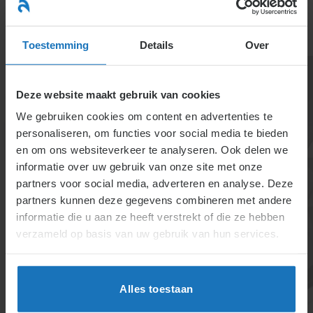
Ga
naar
menu
inhoud
Toestemming
Details
Over
Deze website maakt gebruik van cookies
We gebruiken cookies om content en advertenties te
personaliseren, om functies voor social media te bieden
en om ons websiteverkeer te analyseren. Ook delen we
informatie over uw gebruik van onze site met onze
6.2.5.1. De cultuur
partners voor social media, adverteren en analyse. Deze
partners kunnen deze gegevens combineren met andere
Organisaties, vergelijkbaar met mensen, worden
informatie die u aan ze heeft verstrekt of die ze hebben
beïnvloed door cultuur en machtsdynamieken.
verzameld op basis van uw gebruik van hun services.
Cultuur bepaalt normen, waarden en doelen, terwijl
politieke processen machtsverhoudingen binnen
teams sturen. Veranderingen in cultuur treffen vaak
Alles toestaan
weerstand. Flexibele en bureaucratische