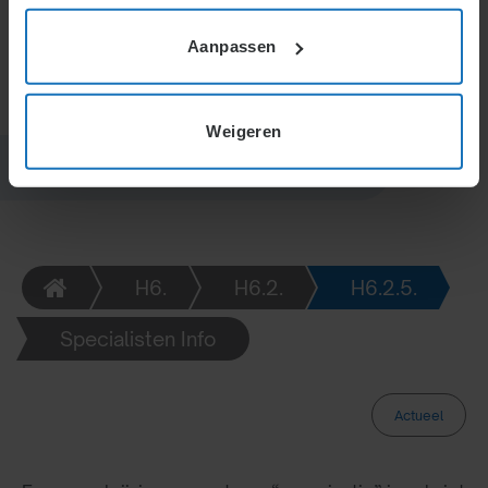
organisaties verschillen in hiërarchie, samenwerking
en leiderschapsstijl.
Aanpassen
Weigeren
H6.
H6.2.
H6.2.5.
Specialisten Info
Actueel
Organisaties die leven