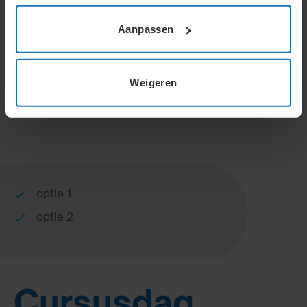
Home
Aanpassen
Cursusdag: Verstoorde verhoudingen en misdragingen
Weigeren
Korte inleiding
optie 1
optie 2
Cursusdag