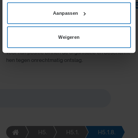
medezeggenschapsled
Aanpassen
Werknemers die actief zijn in de medezeggenschap
hebben ontslagbescherming en mogen niet
benadeeld worden tijdens de arbeidsovereenkomst.
Meer informatie hierover staat bij de
Weigeren
ontslagverboden (3.4.1.). Dit biedt extra zekerheid
voor hun positie binnen de organisatie en beschermt
hen tegen onrechtmatig ontslag.
H5.
H5.1.
H5.1.8.