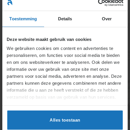
Ga
naar
menu
inhoud
Toestemming
Details
Over
Deze website maakt gebruik van cookies
We gebruiken cookies om content en advertenties te
personaliseren, om functies voor social media te bieden
en om ons websiteverkeer te analyseren. Ook delen we
informatie over uw gebruik van onze site met onze
5.1.8
partners voor social media, adverteren en analyse. Deze
partners kunnen deze gegevens combineren met andere
(Ontslag)bescherming
informatie die u aan ze heeft verstrekt of die ze hebben
leden
verzameld op basis van uw gebruik van hun services.
ondernemingsraad en
andere
Alles toestaan