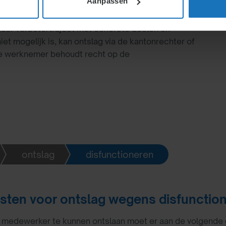
Aanpassen
lder verbetertraject met concrete doelen en
iet mogelijk is, kan ontslag via de kantonrechter of
De werknemer behoudt recht op de
ontslag
disfunctioneren
isten voor ontslag wegens disfunctio
medewerker te kunnen ontslaan moet er aan de volgende 