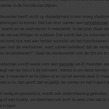
nemer in de functie kan blijven.
ewerker heeft recht op duidelijkheid in een vroeg stadium
beteringen te komen. Dat kan door samen een
verbeterplan
ief neemt en de werknemer in meedenkt. In dat plan staan d
 de verwachtingen te voldoen. Dat wordt dan zo concreet 
er komt dus met een helder voorstel om het functioneren op
 aan met de werknemer, want samen betekent dat de werkgev
voor je betekenen?” Geef de medewerker ook de tijd om ero
beterplan wordt veelal voor een
periode
van 6 maanden aang
ngt van de risico’s bij het werk. Advies is om deze termij
er 3 maanden) en te kijken of er na het eerste deel (3 maan
niet zo is, dan geeft dat mogelijk de ruimte om het traject 
t nodig en passend is, wordt ook ondersteuning geboden, bi
g of een buddy, om daarmee ook echt te laten zien dat er 
e krijgen.