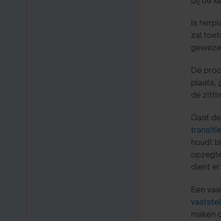
bij de 
Is herp
zal toe
gewezen
De proc
plaats,
de zitt
Gaat de
transit
houdt b
opzegte
dient e
Een vaa
vastste
maken o