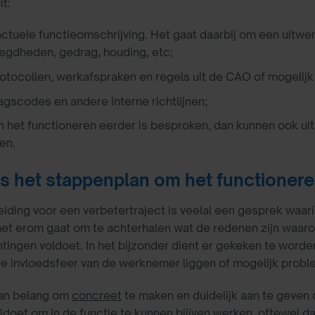
it:
ctuele functieomschrijving. Het gaat daarbij om een uitwe
egdheden, gedrag, houding, etc;
rotocollen, werkafspraken en regels uit de CAO of mogelijk 
gscodes en andere interne richtlijnen;
n het functioneren eerder is besproken, dan kunnen ook ui
en.
is het stappenplan om het functionere
eiding voor een verbetertraject is veelal een gesprek waar
het erom gaat om te achterhalen wat de redenen zijn waa
tingen voldoet. In het bijzonder dient er gekeken te worde
de invloedsfeer van de werknemer liggen of mogelijk proble
van belang om
concreet
te maken en duidelijk aan te geven
ldoet om in de functie te kunnen blijven werken, oftewel da