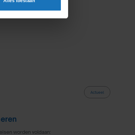
Alles toestaan
Actueel
neren
eisen worden voldaan: