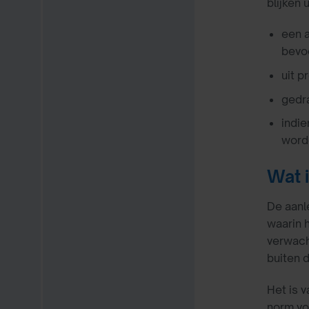
blijken u
een a
bevo
uit p
gedra
indie
word
Wat 
De aanl
waarin 
verwach
buiten 
Het is 
norm vo