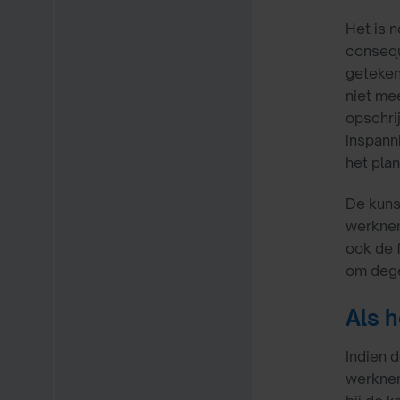
Het is 
consequ
geteken
niet me
opschri
inspann
het plan
De kunst
werknem
ook de 
om degen
Als h
Indien 
werknem