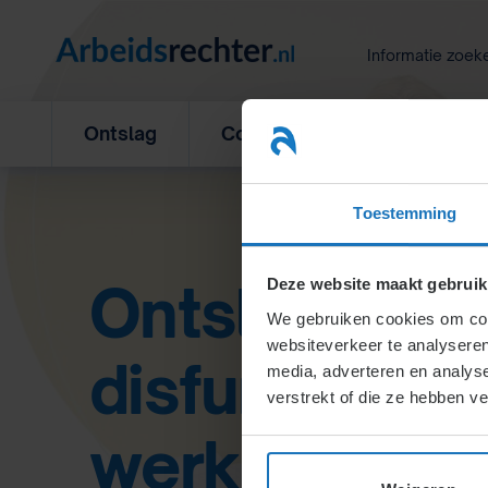
Ga
naar
Informatie zoek
inhoud
Ontslag
Concurrentiebeding
L
Toestemming
Ontslag van
Deze website maakt gebruik
We gebruiken cookies om cont
websiteverkeer te analyseren
disfunctione
media, adverteren en analys
verstrekt of die ze hebben v
werknemer