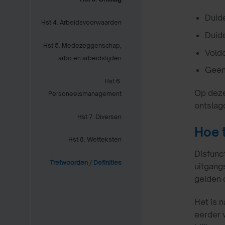
Duide
Hst 4. Arbeidsvoorwaarden
Duide
Hst 5. Medezeggenschap,
Voldo
arbo en arbeidstijden
Geen 
Hst 6.
Op deze
Personeelsmanagement
ontslag
Hst 7. Diversen
Hoe 
Hst 8. Wetteksten
Disfunc
Trefwoorden
/
Definities
uitgangs
gelden 
Het is 
eerder 