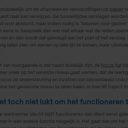
noodzakelijk om de afspraken en verwachtingen op
papier
t
ent naar kan verwijzen. De tussentijdse verslagen worden 
d voor akkoord, maar indien nodig is ‘tekenen voor gezien’
e eens is, bespreek dan wel met elkaar wat de reden daarv
jven en dan wordt dat gevoegd aan het plan of het verslag. 
ing laten zien om samen op één lijn te komen, maar uiteind
.
 van voorgaande is dat naast duidelijk zijn, de
focus
ligt bi
er weer op het vereiste niveau gaat werken, dat de werkge
focus op ondersteuning en inzetten van bijvoorbeeld coachi
e het gewenste niveau te laten halen, is hoe dit traject mi
et toch niet lukt om het functioneren 
de werknemer slecht blijft functioneren dan dient eerst ge
er in een andere functie mogelijk is. Het gaat dan om het 