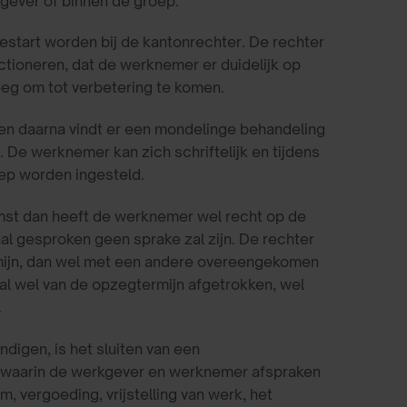
kgever of binnen de groep.
estart worden bij de kantonrechter. De rechter
nctioneren, dat de werknemer er duidelijk op
eeg om tot verbetering te komen.
 en daarna vindt er een mondelinge behandeling
 De werknemer kan zich schriftelijk en tijdens
ep worden ingesteld.
mst dan heeft de werknemer wel recht op de
al gesproken geen sprake zal zijn. De rechter
rmijn, dan wel met een andere overeengekomen
al wel van de opzegtermijn afgetrokken, wel
.
igen, is het sluiten van een
t waarin de werkgever en werknemer afspraken
, vergoeding, vrijstelling van werk, het