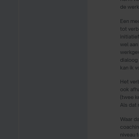
de werk
Een med
tot ver
initiat
wel aan
werkgev
dialoog
kan ik 
Het ver
ook afha
(twee ke
Als dat 
Waar da
coachin
niveau t