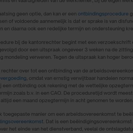
kennis en vaardigheden van de werknemer, bij de eigen wer
laatsing geen optie, dan kan er een
ontbindingsprocedure
g
tsen of voldoende aannemelijk is dat er sprake is van disfu
 en daarna ook een redelijke termijn en ondersteuning kr
edure bij de kantonrechter begint met een verzoekschrift
 gevolgd door een uitspraak ongeveer 3 weken na de zitting.
ing mondeling verweren. Tegen de uitspraak kan hoger bero
 rechter over tot een ontbinding van de arbeidsovereenko
ievergoeding
, omdat van ernstig verwijtbaar handelen norma
ij een ontbinding ook rekening met de wettelijke opzegte
rmijn zoals b.v. in een CAO. De proceduretijd wordt meest
r altijd een maand opzegtermijn in acht genomen te worden
k toegepaste manier om een arbeidsovereenkomst te beëind
llingsovereenkomst
. Dat is een beëindigingsovereenkoms
ver het einde van het dienstverband, veelal de ontslagdatum