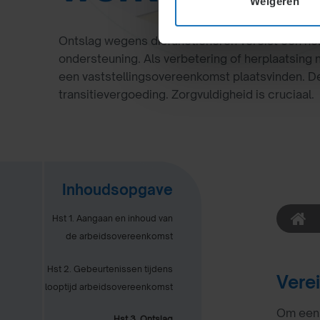
Weigeren
Ontslag wegens disfunctioneren vereist een he
ondersteuning. Als verbetering of herplaatsing n
een vaststellingsovereenkomst plaatsvinden. 
transitievergoeding. Zorgvuldigheid is cruciaal.
Inhoudsopgave
Hst 1. Aangaan en inhoud van
de arbeidsovereenkomst
Hst 2. Gebeurtenissen tijdens
Vere
looptijd arbeidsovereenkomst
Om een 
Hst 3. Ontslag