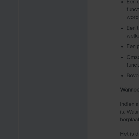
Een d
funct
wordt
Een t
welke
Een 
Omsch
funct
Boven
Wanneer
Indien 
is. Waa
herplaat
Het is 