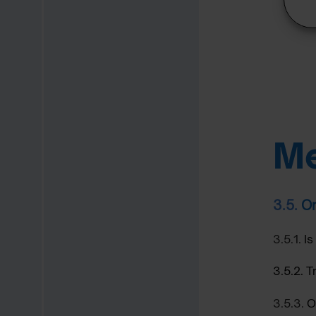
Me
3.5.
On
3.5.1.
Is
3.5.2
.
T
3.5.3.
O