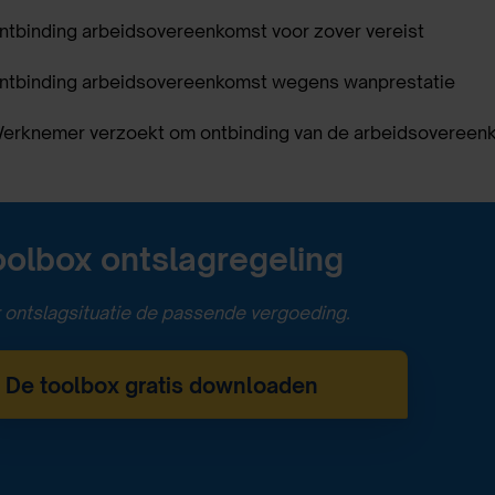
ntbinding arbeidsovereenkomst voor zover vereist
ntbinding arbeidsovereenkomst wegens wanprestatie
erknemer verzoekt om ontbinding van de arbeidsovereen
oolbox ontslagregeling
 ontslagsituatie de passende vergoeding.
De toolbox gratis downloaden