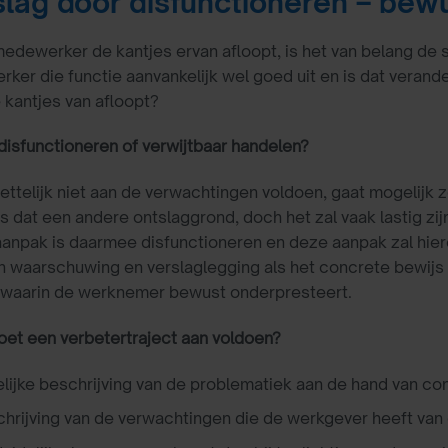
lag door disfunctioneren – bew
edewerker de kantjes ervan afloopt, is het van belang de s
ker die functie aanvankelijk wel goed uit en is dat veran
 kantjes van afloopt?
 disfunctioneren of verwijtbaar handelen?
ettelijk niet aan de verwachtingen voldoen, gaat mogelijk z
 is dat een andere ontslaggrond, doch het zal vaak lastig zi
aanpak is daarmee disfunctioneren en deze aanpak zal hiero
n waarschuwing en verslaglegging als het concrete bewijs
e waarin de werknemer bewust onderpresteert.
et een verbetertraject aan voldoen?
lijke beschrijving van de problematiek aan de hand van c
rijving van de verwachtingen die de werkgever heeft van 