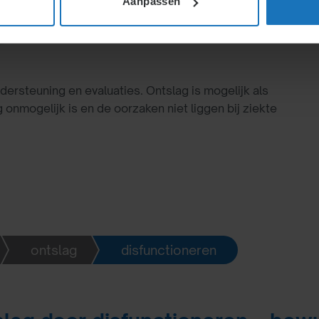
Aanpassen
dersteuning en evaluaties. Ontslag is mogelijk als
g onmogelijk is en de oorzaken niet liggen bij ziekte
ontslag
disfunctioneren