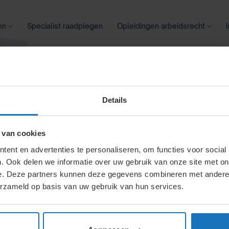
en
Specialist raadplegen
Opleidingen arbeidsrecht
oontransparantie
Ziekte
Meer
Details
 van cookies
ent en advertenties te personaliseren, om functies voor social
. Ook delen we informatie over uw gebruik van onze site met on
en (de kantjes
e. Deze partners kunnen deze gegevens combineren met andere i
erzameld op basis van uw gebruik van hun services.
n door