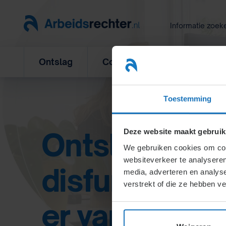
Ga
naar
Informatie zoek
inhoud
Ontslag
Concurrentiebeding
L
Toestemming
Ontslag door
Deze website maakt gebruik
We gebruiken cookies om cont
websiteverkeer te analyseren
disfunctioner
media, adverteren en analys
verstrekt of die ze hebben v
er vanaf lope