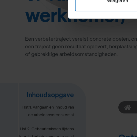
Weigeren
werknemer)
Een verbetertraject vereist concrete doelen, on
een traject geen resultaat oplevert, herplaatsin
of gebrekkige arbeidsomstandigheden.
Inhoudsopgave
Hst 1. Aangaan en inhoud van
de arbeidsovereenkomst
Hst 2. Gebeurtenissen tijdens
looptijd arbeidsovereenkomst