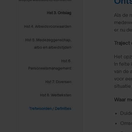
Onts
Hst 3. Ontslag
Als de m
medewer
Hst 4. Arbeidsvoorwaarden
er nu de
Hst 5. Medezeggenschap,
Traject
arbo en arbeidstijden
Het opz
Hst 6.
In feite
Personeelsmanagement
van de 
voor ee
Hst 7. Diversen
situati
Hst 8. Wetteksten
Waar mo
Trefwoorden
/
Definities
Duide
Omsch