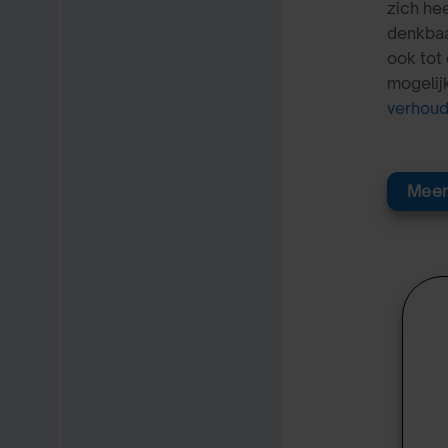
zich hee
denkbaa
ook tot
mogelij
verhoud
Meer