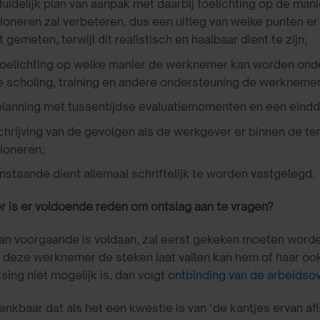
uidelijk plan van aanpak met daarbij toelichting op de man
ioneren zal verbeteren, dus een uitleg van welke punten 
 gemeten, terwijl dit realistisch en haalbaar dient te zijn;
oelichting op welke manier de werknemer kan worden onder
 scholing, training en andere ondersteuning de werknemer
planning met tussentijdse evaluatiemomenten en een eind
rijving van de gevolgen als de werkgever er binnen de term
ioneren;
staande dient allemaal schriftelijk te worden vastgelegd.
 is er voldoende reden om ontslag aan te vragen?
aan voorgaande is voldaan, zal eerst gekeken moeten worden
r deze werknemer de steken laat vallen kan hem of haar oo
sing niet mogelijk is, dan volgt
ontbinding van de arbeids
denkbaar dat als het een kwestie is van ‘de kantjes ervan 