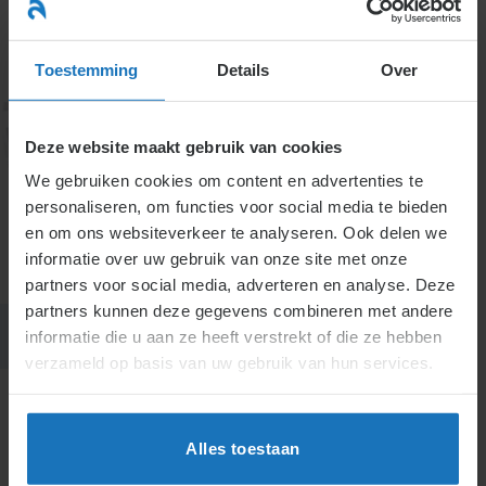
Ga
naar
menu
inhoud
Toestemming
Details
Over
Deze website maakt gebruik van cookies
7. Onrechtmatige daad in het
We gebruiken cookies om content en advertenties te
personaliseren, om functies voor social media te bieden
arbeidsrecht
en om ons websiteverkeer te analyseren. Ook delen we
informatie over uw gebruik van onze site met onze
partners voor social media, adverteren en analyse. Deze
partners kunnen deze gegevens combineren met andere
informatie die u aan ze heeft verstrekt of die ze hebben
verzameld op basis van uw gebruik van hun services.
Alles toestaan
H7.
Onrechtmatige daad