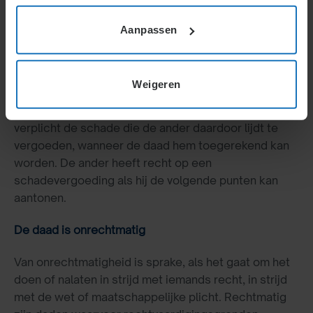
Aanpassen
Actueel
Daad, schade en vergoeding
Weigeren
Een persoon die een onrechtmatige daad pleegt, is
verplicht de schade die de ander daardoor lijdt te
vergoeden, wanneer de daad hem toegerekend kan
worden. De ander heeft recht op een
schadevergoeding als hij de volgende punten kan
aantonen.
De daad is onrechtmatig
Van onrechtmatigheid is sprake, als het gaat om het
doen of nalaten in strijd met iemands recht, in strijd
met de wet of maatschappelijke plicht. Rechtmatig