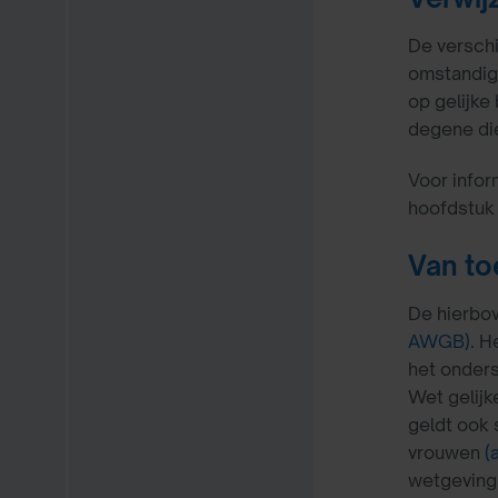
De verschi
omstandig
op gelijke
degene di
Voor infor
hoofdstuk
Van to
De hierbo
AWGB)
. H
het onders
Wet gelijk
geldt ook 
vrouwen
(
wetgevin