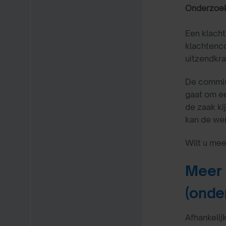
Onderzoek
Een klach
klachtenc
uitzendkra
De commiss
gaat om ee
de zaak ki
kan de wer
Wilt u mee
Meer 
(onder
Afhankelij