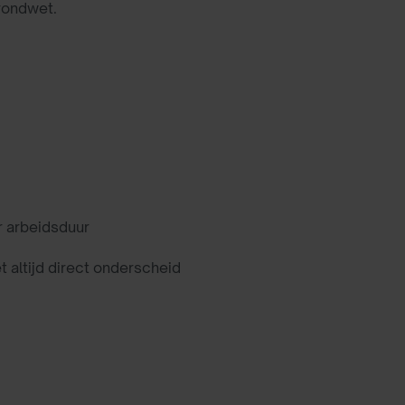
rondwet.
g
r arbeidsduur
t altijd direct onderscheid