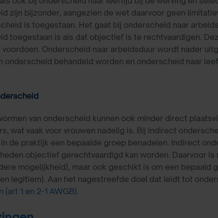
, als ook bij onderscheid naar leeftijd bij de werving en se
d zijn bijzonder, aangezien de wet daarvoor geen limita
cheid is toegestaan. Het gaat bij onderscheid naar arbeid
d toegestaan is als dat objectief is te rechtvaardigen. Dez
voordoen. Onderscheid naar arbeidsduur wordt nader uitge
 onderscheid behandeld worden en onderscheid naar leefti
nderscheid
ormen van onderscheid kunnen ook minder direct plaatsvi
rs, wat vaak voor vrouwen nadelig is. Bij indirect ondersch
 in de praktijk een bepaalde groep benadelen. Indirect onde
eden objectief gerechtvaardigd kan worden. Daarvoor is nod
dere mogelijkheid), maar ook geschikt is om een bepaald g
en legitiem). Aan het nagestreefde doel dat leidt tot onde
jn
(art 1 en 2-1 AWGB)
.
zingen