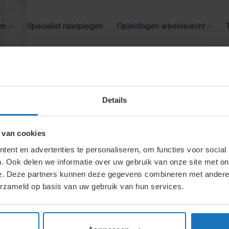
en
Specialist raadplegen
Opleidingen arbeidsrecht
oontransparantie
Ziekte
Meer
Details
ke behandeling
 van cookies
ent en advertenties te personaliseren, om functies voor social
. Ook delen we informatie over uw gebruik van onze site met on
e. Deze partners kunnen deze gegevens combineren met andere i
grond van geslacht,
erzameld op basis van uw gebruik van hun services.
tief gerechtvaardigd.
toegestaan zijn.
gelijke kansen en