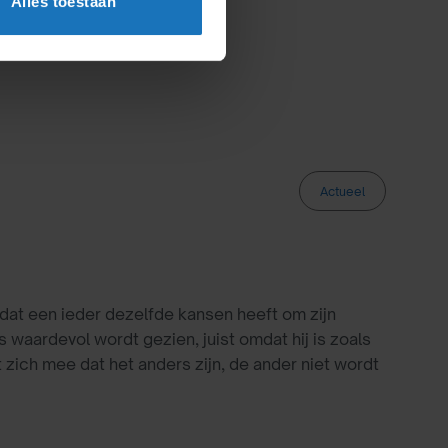
Alles toestaan
Actueel
 dat een ieder dezelfde kansen heeft om zijn
 waardevol wordt gezien, juist omdat hij is zoals
t zich mee dat het anders zijn, de ander niet wordt