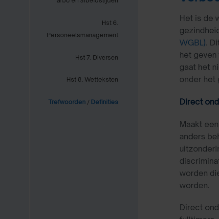
arbo en arbeidstijden
Het is de 
Hst 6.
gezindheid
Personeelsmanagement
WGBL)
. D
het geven
Hst 7. Diversen
gaat het n
onder het 
Hst 8. Wetteksten
Direct on
Trefwoorden
/
Definities
Maakt een
anders beh
uitzonderi
discrimina
worden die
worden.
Direct ond