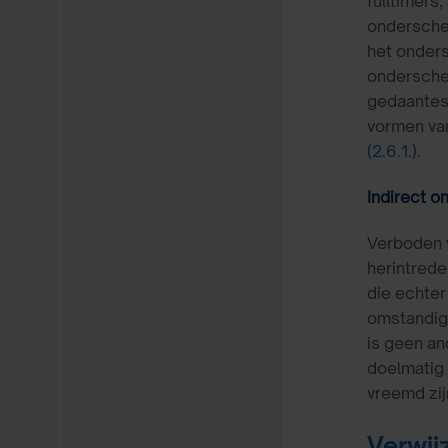
fulltimers
onderschei
het onders
onderschei
gedaantes 
vormen van
(2.6.1.)
.
Indirect o
Verboden v
herintrede
die echter
omstandigh
is geen an
doelmatig 
vreemd zi
Verwij