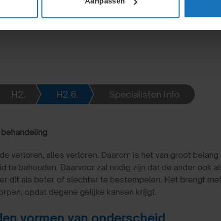
Aanpassen
oorwaarden, en promotie.
H2.
H2.6.
Specialisten Info
e behandeling
e verloren, alles verloren. Daarom is het van groot belang
d te behouden. Daarvoor zal nodig zijn dat de ander ook als
nder dit als beter of slechter te bestempelen. Het brengt me
pen, opdat degene gelijke kansen krijgt.
en vormen van onderscheid