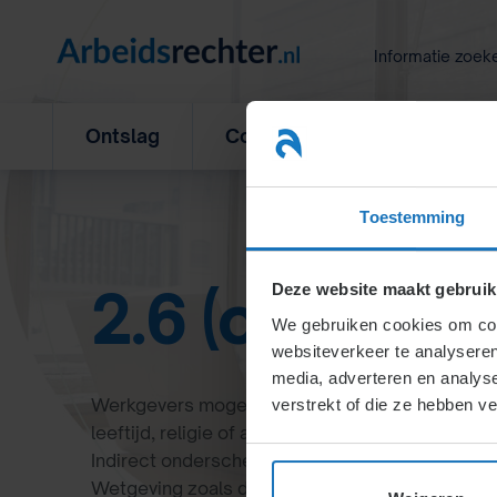
Ga
naar
Informatie zoek
inhoud
Ontslag
Concurrentiebeding
L
Toestemming
2.6 (on)gelij
Deze website maakt gebruik
We gebruiken cookies om cont
websiteverkeer te analyseren
media, adverteren en analys
Werkgevers mogen geen onderscheid maken op 
verstrekt of die ze hebben v
leeftijd, religie of andere gronden, tenzij objec
Indirect onderscheid kan in specifieke gevallen 
Wetgeving zoals de AWGB en WGBL beschermt 