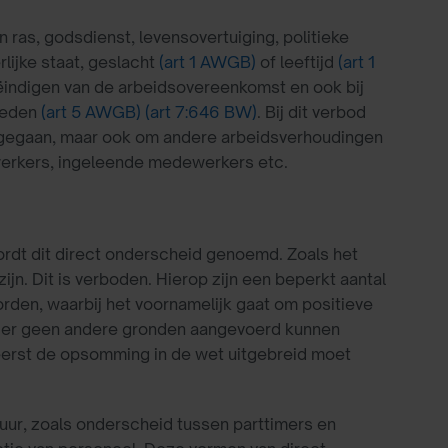
ras, godsdienst, levensovertuiging, politieke
rlijke staat, geslacht
(art 1 AWGB)
of leeftijd
(art 1
eëindigen van de arbeidsovereenkomst en ook bij
heden
(art 5 AWGB)
(art 7:646 BW)
. Bij dit verbod
angegaan, maar ook om andere arbeidsverhoudingen
werkers, ingeleende medewerkers etc.
dt dit direct onderscheid genoemd. Zoals het
n. Dit is verboden. Hierop zijn een beperkt aantal
orden, waarbij het voornamelijk gaat om positieve
r er geen andere gronden aangevoerd kunnen
eerst de opsomming in de wet uitgebreid moet
uur, zoals onderscheid tussen parttimers en