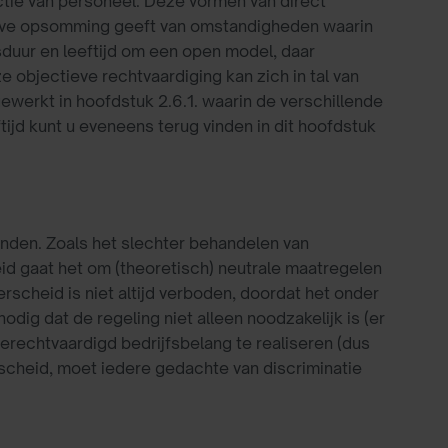
lectie van personeel. Deze vormen van direct
tieve opsomming geeft van omstandigheden waarin
sduur en leeftijd om een open model, daar
e objectieve rechtvaardiging kan zich in tal van
werkt in hoofdstuk 2.6.1. waarin de verschillende
jd kunt u eveneens terug vinden in dit hoofdstuk
nden. Zoals het slechter behandelen van
eid gaat het om (theoretisch) neutrale maatregelen
rscheid is niet altijd verboden, doordat het onder
ig dat de regeling niet alleen noodzakelijk is (er
erechtvaardigd bedrijfsbelang te realiseren (dus
rscheid, moet iedere gedachte van discriminatie