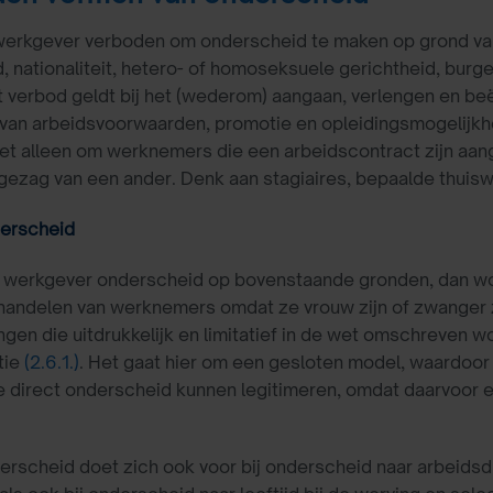
werkgever verboden om onderscheid te maken op grond van 
, nationaliteit, hetero- of homoseksuele gerichtheid, burge
it verbod geldt bij het (wederom) aangaan, verlengen en b
 van arbeidsvoorwaarden, promotie en opleidingsmogelijk
iet alleen om werknemers die een arbeidscontract zijn a
gezag van een ander. Denk aan stagiaires, bepaalde thuis
derscheid
 werkgever onderscheid op bovenstaande gronden, dan wor
andelen van werknemers omdat ze vrouw zijn of zwanger zij
ngen die uitdrukkelijk en limitatief in de wet omschreven w
tie
(2.6.1.)
. Het gaat hier om een gesloten model, waardoo
 direct onderscheid kunnen legitimeren, omdat daarvoor 
erscheid doet zich ook voor bij onderscheid naar arbeidsd