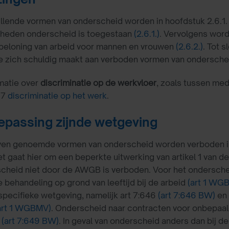
llende vormen van onderscheid worden in hoofdstuk 2.6.1.
heden onderscheid is toegestaan
(2.6.1.)
. Vervolgens word
 beloning van arbeid voor mannen en vrouwen
(2.6.2.)
. Tot 
e zich schuldig maakt aan verboden vormen van ondersch
matie over
discriminatie op de werkvloer
, zoals tussen me
 7
discriminatie op het werk
.
epassing zijnde wetgeving
ven genoemde vormen van onderscheid worden verboden i
et gaat hier om een beperkte uitwerking van artikel 1 van 
cheid niet door de AWGB is verboden. Voor het onderschei
e behandeling op grond van leeftijd bij de arbeid
(art 1 WGB
specifieke wetgeving, namelijk art 7:646
(art 7:646 BW)
en 
art 1 WGBMV)
. Onderscheid naar contracten voor onbepaal
g
(art 7:649 BW)
. In geval van onderscheid anders dan bij 