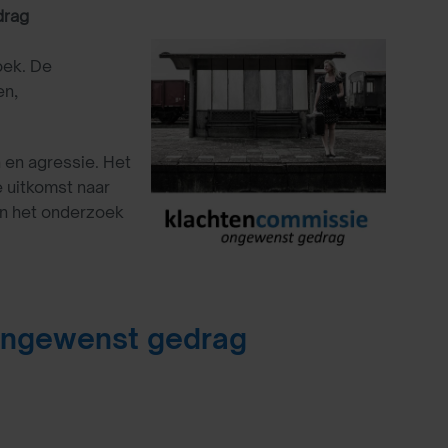
drag
oek. De
en,
 en agressie. Het
 uitkomst naar
an het onderzoek
 ongewenst gedrag