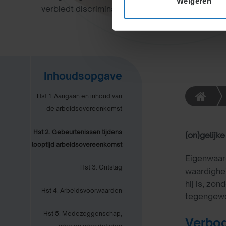
Weigeren
verbiedt discriminatie bij aanstelling, arbeidsv
Inhoudsopgave
Hst 1. Aangaan en inhoud van
de arbeidsovereenkomst
Hst 2. Gebeurtenissen tijdens
(on)gelijk
looptijd arbeidsovereenkomst
Eigenwaard
Hst 3. Ontslag
waardighei
hij is, zo
Hst 4. Arbeidsvoorwaarden
tegengewor
Hst 5. Medezeggenschap,
Verbod