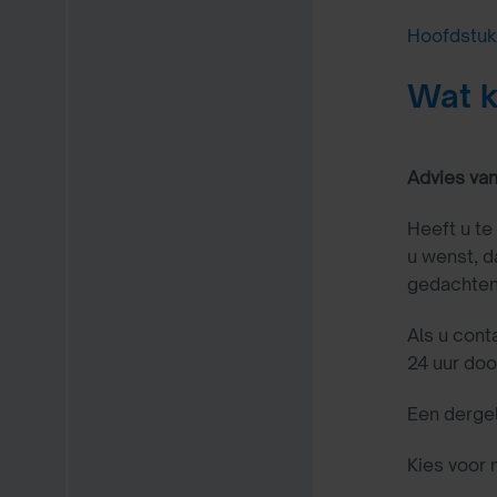
Hoofdstuk
Wat k
Advies van
Heeft u te
u wenst, d
gedachten
Als u con
24 uur doo
Een dergel
Kies voor 