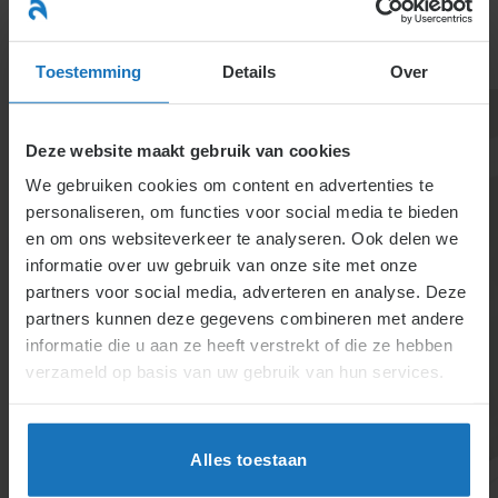
Ga
naar
menu
inhoud
Toestemming
Details
Over
Deze website maakt gebruik van cookies
We gebruiken cookies om content en advertenties te
personaliseren, om functies voor social media te bieden
en om ons websiteverkeer te analyseren. Ook delen we
informatie over uw gebruik van onze site met onze
5.1.2.4. Kosten en ter
partners voor social media, adverteren en analyse. Deze
partners kunnen deze gegevens combineren met andere
beschikking stellen
informatie die u aan ze heeft verstrekt of die ze hebben
van voorzieningen
verzameld op basis van uw gebruik van hun services.
De onderneming dekt redelijke kosten van de
ondernemingsraad en commissies, inclusief externe
Alles toestaan
voorzieningen als interne middelen onvoldoende zijn.