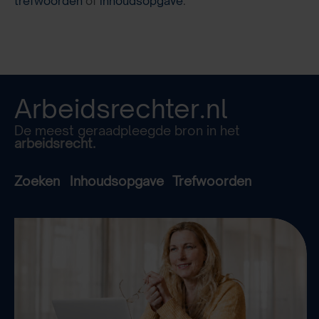
trefwoorden
of
inhoudsopgave
.
Arbeidsrechter.nl
De meest geraadpleegde bron in het
arbeidsrecht.
Zoeken
Inhoudsopgave
Trefwoorden