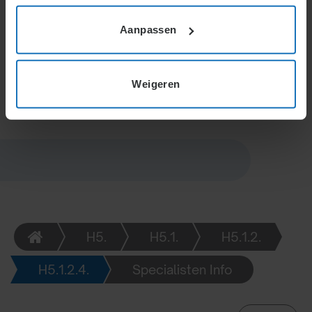
Een vast budget kan worden afgesproken, maar
overschrijding is mogelijk met instemming van de
Aanpassen
ondernemer. Budgetgebruik kan toekomstige
financiering beïnvloeden door een neiging tot
volledig verbruik.
Weigeren
H5.
H5.1.
H5.1.2.
H5.1.2.4.
Specialisten Info