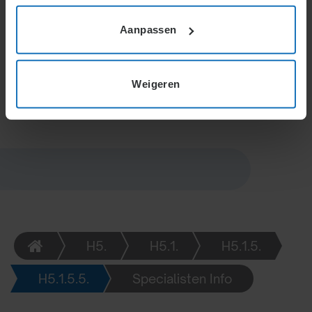
ondernemingskamer. Deze kan besluiten intrekken,
Aanpassen
uitvoering verbieden of voorwaarden stellen. Bij
eerdere uitvoering blijven rechten van derden
onaangetast. Goede motivering en zorgvuldige
belangenafweging zijn cruciaal voor het bestuur.
Weigeren
H5.
H5.1.
H5.1.5.
H5.1.5.5.
Specialisten Info