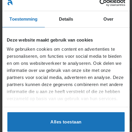
Ga
naar
menu
inhoud
Toestemming
Details
Over
Deze website maakt gebruik van cookies
We gebruiken cookies om content en advertenties te
personaliseren, om functies voor social media te bieden
en om ons websiteverkeer te analyseren. Ook delen we
informatie over uw gebruik van onze site met onze
5.1.5.5. Kennelijk
partners voor social media, adverteren en analyse. Deze
partners kunnen deze gegevens combineren met andere
onredelijk besluit en
informatie die u aan ze heeft verstrekt of die ze hebben
beroep bij
verzameld op basis van uw gebruik van hun services.
ondernemingskamer
Alles toestaan
Bij kennelijk onredelijke besluiten kan de
ondernemingsraad beroep instellen bij de