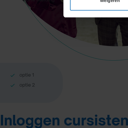
Weigeren
optie 1
optie 2
Inloggen cursiste