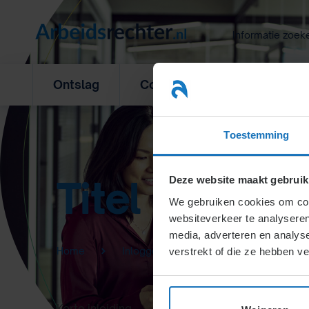
Ga
naar
Informatie zoek
inhoud
Ontslag
Concurrentiebeding
L
Toestemming
Titel
Deze website maakt gebruik
We gebruiken cookies om cont
websiteverkeer te analyseren
media, adverteren en analys
Home
Inloggen cursisten
verstrekt of die ze hebben v
Korte inleiding