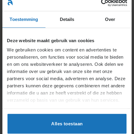
Ga
naar
menu
inhoud
Toestemming
Details
Over
Deze website maakt gebruik van cookies
7. Commissarissen
We gebruiken cookies om content en advertenties te
personaliseren, om functies voor social media te bieden
en om ons websiteverkeer te analyseren. Ook delen we
informatie over uw gebruik van onze site met onze
partners voor social media, adverteren en analyse. Deze
partners kunnen deze gegevens combineren met andere
informatie die u aan ze heeft verstrekt of die ze hebben
verzameld op basis van uw gebruik van hun services.
H7.
Commisarissen
Alles toestaan
Actueel