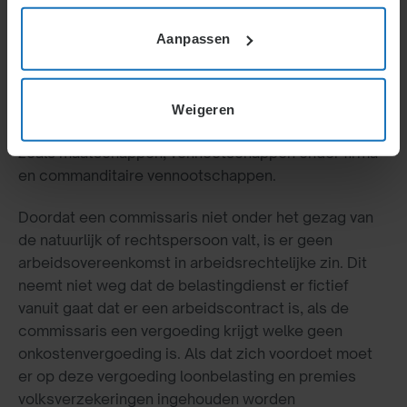
Aanpassen
Commissarissen zijn natuurlijke personen (geen
rechtspersonen) die doorgaans verbonden zijn aan
een NV, BV of andere rechtspersonen. Zij kunnen
Weigeren
ook verbonden zijn aan personenvennootschappen
zoals maatschappen, vennootschappen onder firma
en commanditaire vennootschappen.
Doordat een commissaris niet onder het gezag van
de natuurlijk of rechtspersoon valt, is er geen
arbeidsovereenkomst in arbeidsrechtelijke zin. Dit
neemt niet weg dat de belastingdienst er fictief
vanuit gaat dat er een arbeidscontract is, als de
commissaris een vergoeding krijgt welke geen
onkostenvergoeding is. Als dat zich voordoet moet
er op deze vergoeding loonbelasting en premies
volksverzekeringen ingehouden worden