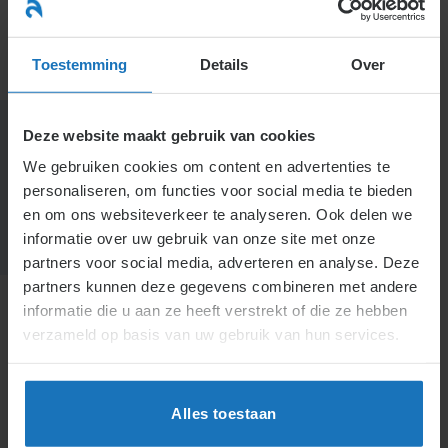
Ga
naar
menu
inhoud
Toestemming
Details
Over
Deze website maakt gebruik van cookies
Kennisbank
We gebruiken cookies om content en advertenties te
Inhoudsopgave
personaliseren, om functies voor social media te bieden
Trefwoorden
en om ons websiteverkeer te analyseren. Ook delen we
informatie over uw gebruik van onze site met onze
partners voor social media, adverteren en analyse. Deze
partners kunnen deze gegevens combineren met andere
informatie die u aan ze heeft verstrekt of die ze hebben
verzameld op basis van uw gebruik van hun services.
Definities
Definities
Alles toestaan
Aanzegtermijn
Afspiegelingsbeginsel