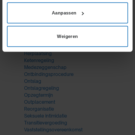
Arbeidscontract
Arbeidsovereenkomst
Aanpassen
Arbeidsrecht
Beëindigingsovereenkomst
CAO
Weigeren
Concurrentiebeding
Getuigschrift
Herplaatsing
Ketenregeling
Medezeggenschap
Ontbindingsprocedure
Ontslag
Ontslagregeling
Opzegtermijn
Outplacement
Reorganisatie
Seksuele intimidatie
Transitievergoeding
Vaststellingsovereenkomst