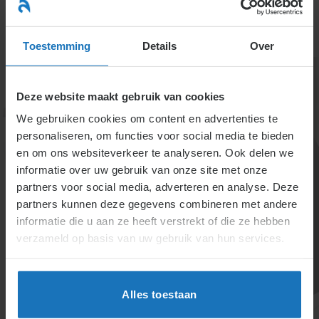
Ga
naar
menu
inhoud
Toestemming
Details
Over
Deze website maakt gebruik van cookies
We gebruiken cookies om content en advertenties te
personaliseren, om functies voor social media te bieden
en om ons websiteverkeer te analyseren. Ook delen we
informatie over uw gebruik van onze site met onze
4.1.3.4. Het
partners voor social media, adverteren en analyse. Deze
partners kunnen deze gegevens combineren met andere
verschuldigd zijn van
informatie die u aan ze heeft verstrekt of die ze hebben
andere loonvormen
verzameld op basis van uw gebruik van hun services.
Bij langdurige inactiviteit behoudt de medewerker
recht op privé-gebruikte verstrekkingen zoals een
Alles toestaan
auto. Zakelijke verstrekkingen mogen direct stoppen.