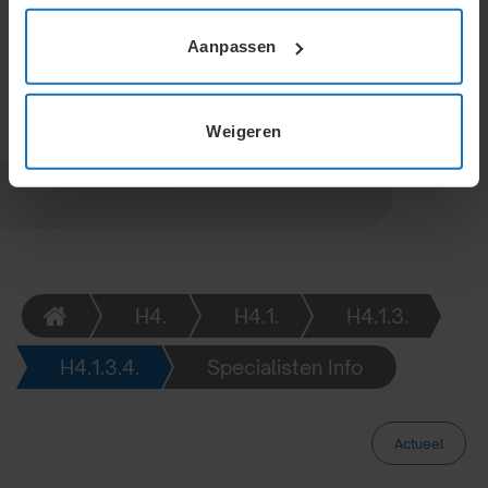
Voor gemengd gebruik vervalt het recht na enige tijd.
Een dienstwoning blijft beschikbaar zolang het
Aanpassen
arbeidscontract duurt.
Weigeren
H4.
H4.1.
H4.1.3.
H4.1.3.4.
Specialisten Info
Actueel