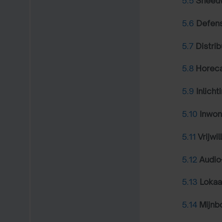
5.5
Sneeuw
5.6
Defen
5.7
Distrib
5.8
Horeca
5.9
Inlicht
5.10
Inwon
5.11
Vrijwil
5.12
Audio
5.13
Loka
5.14
Mijnb