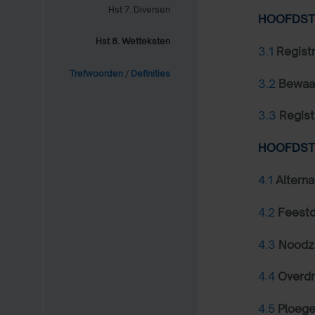
Hst 7. Diversen
HOOFDSTU
Hst 8. Wetteksten
3.1
Regist
Trefwoorden
/
Definities
3.2
Bewaar
3.3
Regist
HOOFDSTU
4.1
Alterna
4.2
Feest
4.3
Noodz
4.4
Overd
4.5
Ploege