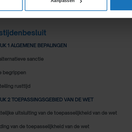
Aanpassen
Wetteksten
ATB
stijdenbesluit
K 1 ALGEMENE BEPALINGEN
alternatieve sanctie
e begrippen
elling rusttijd
K 2 TOEPASSINGSGEBIED VAN DE WET
elijke uitsluiting van de toepasselijkheid van de wet
iding van de toepasselijkheid van de wet