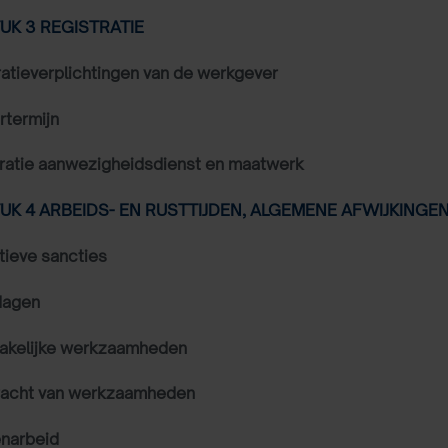
K 3 REGISTRATIE
ratieverplichtingen van de werkgever
termijn
ratie aanwezigheidsdienst en maatwerk
K 4 ARBEIDS- EN RUSTTIJDEN, ALGEMENE AFWIJKINGE
tieve sancties
dagen
akelijke werkzaamheden
racht van werkzaamheden
narbeid