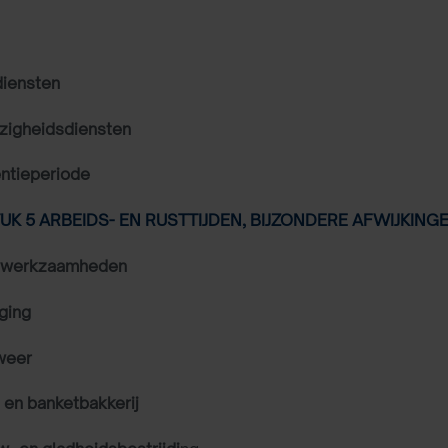
iensten
igheidsdiensten
ntieperiode
K 5 ARBEIDS- EN RUSTTIJDEN, BIJZONDERE AFWIJKING
rwerkzaamheden
iging
weer
 en banketbakkerij