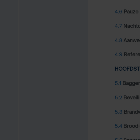
4.6
Pauze
4.7
Nachtd
4.8
Aanwez
4.9
Refere
HOOFDSTU
5.1
Bagge
5.2
Beveil
5.3
Brand
5.4
Brood-