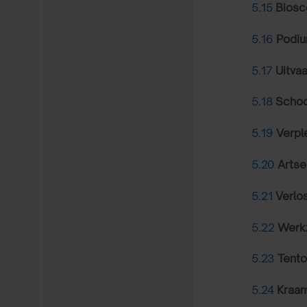
5.15
Bios
5.16
Podiu
5.17
Uitva
5.18
Schoo
5.19
Verpl
5.20
Artse
5.21
Verlo
5.22
Werk
5.23
Tento
5.24
Kraa