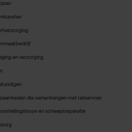
copen
mkunsten
artverzorging
nmaakbedrijf
eging en verzorging
n
skundigen
zaamheden die samenhangen met railvervoer
onstellingsbouw en scheepsreparatie
mzorg