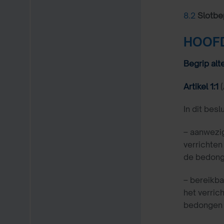
8.2
Slotbe
HOOFD
Begrip alt
Artikel 1:1
(
In dit bes
–
aanwezig
verrichten
de bedonge
–
bereikba
het verric
bedongen a