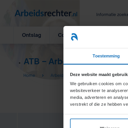
Ga
naar
Informatie zoek
inhoud
Ontslag
Concurrentiebeding
L
Toestemming
ATB – Arbeidstijdenbeslui
Deze website maakt gebruik
Home
Arbeidstijdenbesluit (ATB)
We gebruiken cookies om cont
websiteverkeer te analyseren
media, adverteren en analys
verstrekt of die ze hebben v