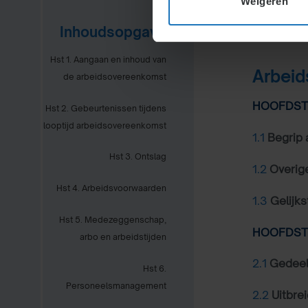
Weigeren
Inhoudsopgave
Hst 1. Aangaan en inhoud van
Arbeid
de arbeidsovereenkomst
HOOFDSTU
Hst 2. Gebeurtenissen tijdens
looptijd arbeidsovereenkomst
1.1
Begrip 
Hst 3. Ontslag
1.2
Overig
Hst 4. Arbeidsvoorwaarden
1.3
Gelijkst
Hst 5. Medezeggenschap,
HOOFDSTU
arbo en arbeidstijden
2.1
Gedeelt
Hst 6.
Personeelsmanagement
2.2
Uitbre