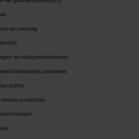
- en gladheidsbestrijdi
ng
sie
utie en overslag
bedrijf
ingen- en
veiligheidsdiensten
end huishoudelijk personeel
lige politie
-visuele produkties
alspoorwegen
ouw