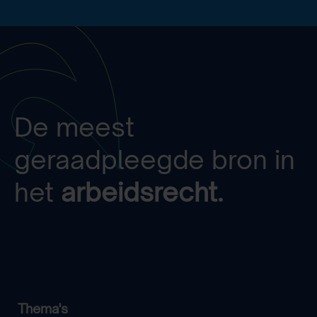
De meest
geraadpleegde bron in
het
arbeidsrecht.
Thema's