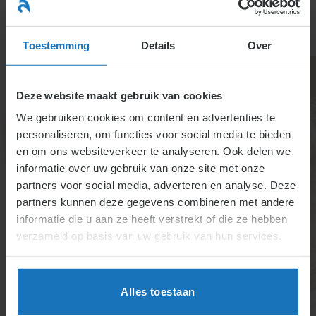
Ga
naar
menu
inhoud
Toestemming
Details
Over
Deze website maakt gebruik van cookies
We gebruiken cookies om content en advertenties te
personaliseren, om functies voor social media te bieden
en om ons websiteverkeer te analyseren. Ook delen we
informatie over uw gebruik van onze site met onze
5.2.5. Arbeidsinspectie
partners voor social media, adverteren en analyse. Deze
partners kunnen deze gegevens combineren met andere
informatie die u aan ze heeft verstrekt of die ze hebben
De Nederlandse Arbeidsinspectie controleert
verzameld op basis van uw gebruik van hun services.
arbeidsomstandigheden en arbeidstijden, met
specifieke bevoegdheden in het transport. Andere
inspectiediensten, zoals de Scheepvaart- en
Alles toestaan
Luchtvaartinspectie, zien soms ook toe.