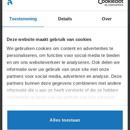
Ga
naar
menu
inhoud
Toestemming
Details
Over
Deze website maakt gebruik van cookies
We gebruiken cookies om content en advertenties te
personaliseren, om functies voor social media te bieden
en om ons websiteverkeer te analyseren. Ook delen we
informatie over uw gebruik van onze site met onze
5.1.5. Adviesrecht
partners voor social media, adverteren en analyse. Deze
partners kunnen deze gegevens combineren met andere
ondernemingsraad
informatie die u aan ze heeft verstrekt of die ze hebben
verzameld op basis van uw gebruik van hun services.
De ondernemingsraad adviseert over uiteenlopende
onderwerpen. Bij twijfel of een besluit adviesplichtig
is, gelden procedures. Onredelijke besluiten van de
Alles toestaan
ondernemer kunnen worden aangevochten.