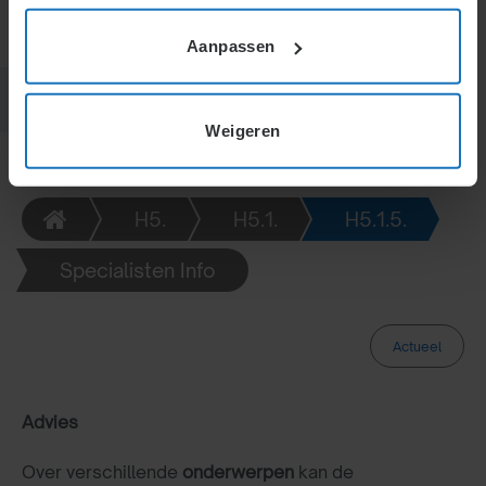
Aanpassen
Weigeren
H5.
H5.1.
H5.1.5.
Specialisten Info
Actueel
Advies
Over verschillende
onderwerpen
kan de