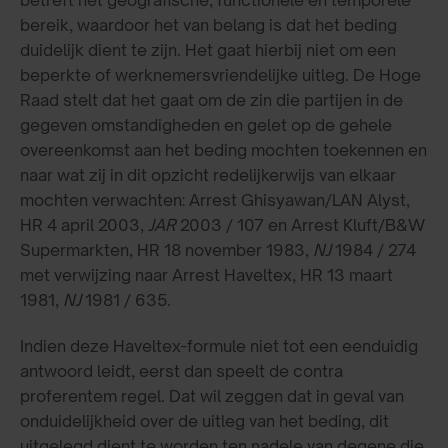
bereik, waardoor het van belang is dat het beding
duidelijk dient te zijn. Het gaat hierbij niet om een
beperkte of werknemersvriendelijke uitleg. De Hoge
Raad stelt dat het gaat om de zin die partijen in de
gegeven omstandigheden en gelet op de gehele
overeenkomst aan het beding mochten toekennen en
naar wat zij in dit opzicht redelijkerwijs van elkaar
mochten verwachten: Arrest Ghisyawan/LAN Alyst,
HR 4 april 2003,
JAR
2003 / 107 en Arrest Kluft/B&W
Supermarkten, HR 18 november 1983,
NJ
1984 / 274
met verwijzing naar Arrest Haveltex, HR 13 maart
1981,
NJ
1981 / 635.
Indien deze Haveltex-formule niet tot een eenduidig
antwoord leidt, eerst dan speelt de contra
proferentem regel. Dat wil zeggen dat in geval van
onduidelijkheid over de uitleg van het beding, dit
uitgelegd dient te worden ten nadele van degene die