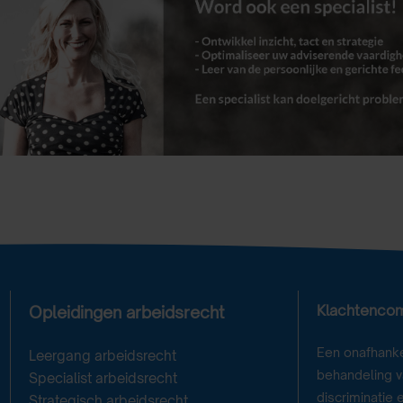
Klachtenco
Opleidingen arbeidsrecht
Een onafhanke
Leergang arbeidsrecht
behandeling va
Specialist arbeidsrecht
discriminatie 
Strategisch arbeidsrecht