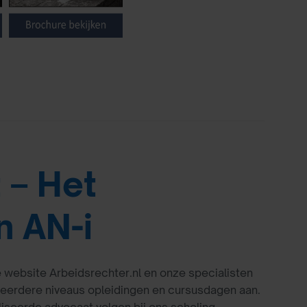
t – Het
n AN-i
de website Arbeidsrechter.nl en onze specialisten
meerdere niveaus opleidingen en cursusdagen aan.
seerde advocaat volgen bij ons scholing.