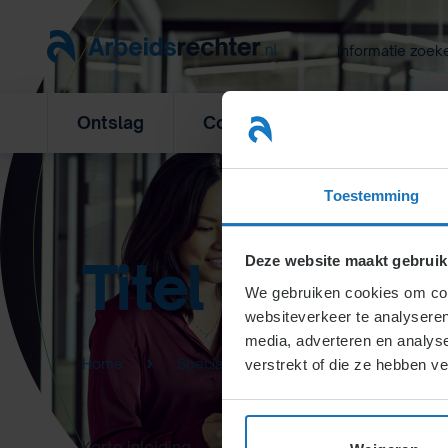
Ga
naar
Informatie zoek
inhoud
Ontslag
Concurrentiebeding
L
Toestemming
Titel
Deze website maakt gebruik
We gebruiken cookies om cont
websiteverkeer te analyseren
media, adverteren en analys
Home
Specialisten Informatie
verstrekt of die ze hebben v
Korte inleiding