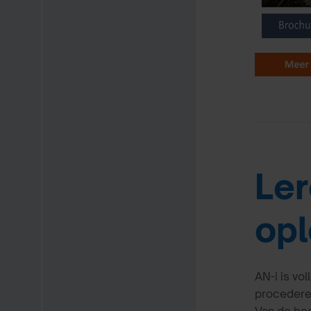
Ler
opl
AN-i is vo
procederen
Van de be