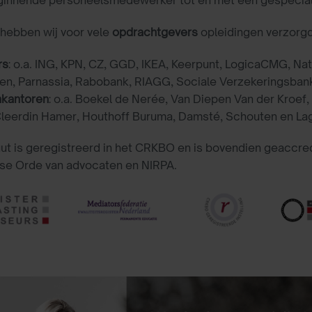
hebben wij voor vele
opdrachtgevers
opleidingen verzorg
rs
: o.a. ING, KPN, CZ, GGD, IKEA, Keerpunt, LogicaCMG, Nat
en, Parnassia, Rabobank, RIAGG, Sociale Verzekeringsban
kantoren
: o.a. Boekel de Nerée, Van Diepen Van der Kroef,
Cleerdin Hamer, Houthoff Buruma, Damsté, Schouten en Lag
uut is geregistreerd in het CRKBO en is bovendien geaccr
se Orde van advocaten en NIRPA.