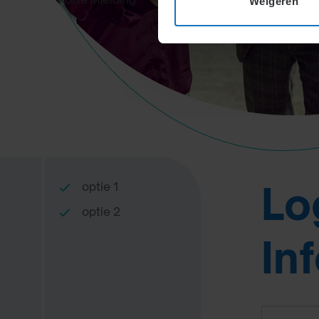
Weigeren
Lo
optie 1
optie 2
In