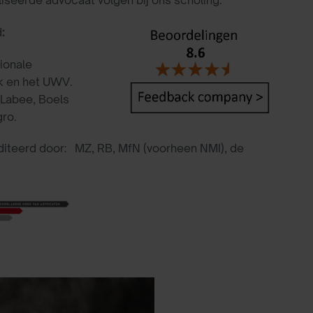
d
:
ionale
k en het UWV.
 Labee, Boels
ro.
editeerd door: MZ, RB, MfN (voorheen NMI), de