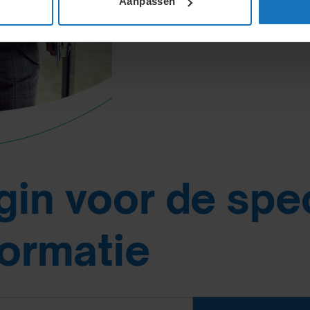
Aanpassen
gin voor de spe
formatie