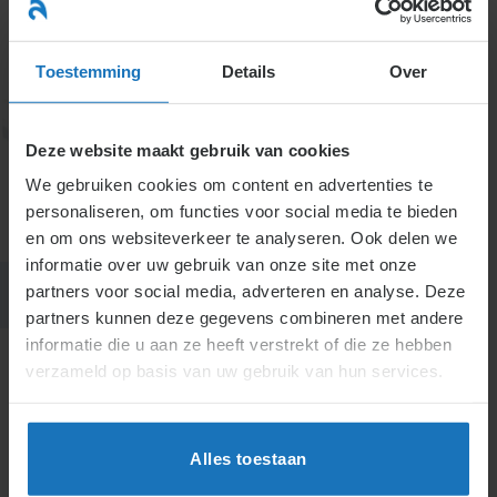
Ga
naar
menu
inhoud
Toestemming
Details
Over
Deze website maakt gebruik van cookies
7. Getuigschrift
We gebruiken cookies om content en advertenties te
personaliseren, om functies voor social media te bieden
en om ons websiteverkeer te analyseren. Ook delen we
informatie over uw gebruik van onze site met onze
partners voor social media, adverteren en analyse. Deze
partners kunnen deze gegevens combineren met andere
informatie die u aan ze heeft verstrekt of die ze hebben
verzameld op basis van uw gebruik van hun services.
H7.
Getuigschrift
Alles toestaan
Actueel