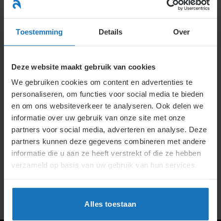
Ga
naar
menu
inhoud
Toestemming
Details
Over
Deze website maakt gebruik van cookies
We gebruiken cookies om content en advertenties te
Deze inhoud is beschermd met een wachtwoord. Voer
personaliseren, om functies voor social media te bieden
hieronder je wachtwoord in om het te bekijken.
en om ons websiteverkeer te analyseren. Ook delen we
informatie over uw gebruik van onze site met onze
Wachtwoord:
partners voor social media, adverteren en analyse. Deze
partners kunnen deze gegevens combineren met andere
informatie die u aan ze heeft verstrekt of die ze hebben
verzameld op basis van uw gebruik van hun services.
Alles toestaan