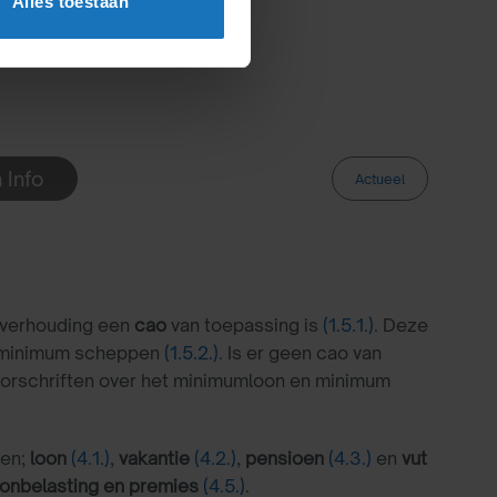
Alles toestaan
 Info
Actueel
sverhouding een
cao
van toepassing is
(1.5.1.)
. Deze
n minimum scheppen
(1.5.2.)
. Is er geen cao van
voorschriften over het minimumloon en minimum
den;
loon
(4.1.)
,
vakantie
(4.2.)
,
pensioen
(4.3.)
en
vut
oonbelasting en premies
(4.5.)
.