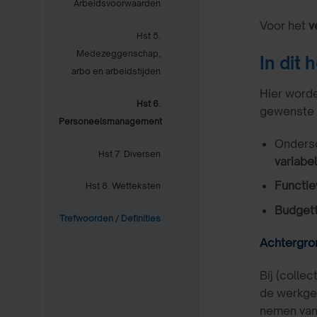
Arbeidsvoorwaarden
Voor het
v
Hst 5.
Medezeggenschap,
In dit
arbo en arbeidstijden
Hier worde
Hst 6.
gewenste i
Personeelsmanagement
Onders
Hst 7. Diversen
variabe
Functie
Hst 8. Wetteksten
Budgett
Trefwoorden
/
Definities
Achtergron
Bij (colle
de werkgel
nemen van 