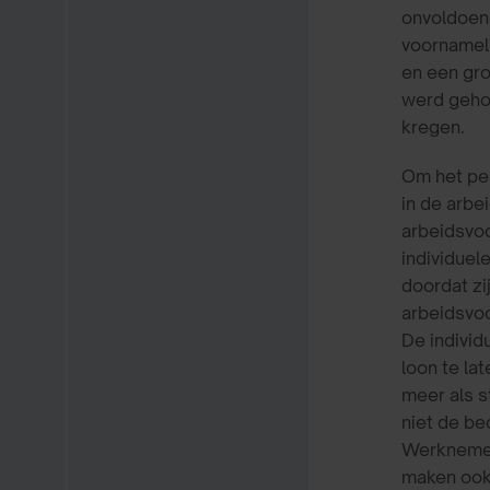
onvoldoen
voornameli
en een gro
werd geho
kregen.
Om het per
in de arbe
arbeidsvoo
individuel
doordat zi
arbeidsvoo
De individ
loon te la
meer als s
niet de be
Werknemers
maken ook 