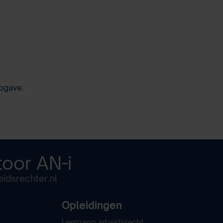
pgave
.
toor
AN-i
idsrechter.nl
Opleidingen
Leergang arbeidsrecht