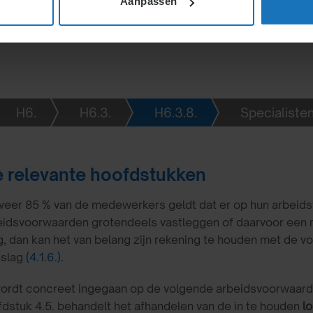
Aanpassen
H6.
H6.3.
H6.3.8.
Specialisten
 relevante hoofdstukken
veer 85 % van de medewerkers geldt dat er op hun arbeid
beidsvoorwaarden grotendeels vastleggen of daarvoor ee
, dan kan het van belang zijn rekening te houden met de 
jslag
(4.1.6.)
.
 wordt concreet ingegaan op de volgende arbeidsvoorwaar
fdstuk 4.5. behandelt het afhandelen van de in te houden
l