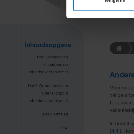
Weigeren
Inhoudsopgave
Hst 1. Aangaan en
inhoud van de
arbeidsovereenkomst
Andere
Hst 2. Gebeurtenissen
Voor onge
tijdens looptijd
zal de ar
arbeidsovereenkomst
toepassing
vakantiebi
Hst 3. Ontslag
In deel 4
Hst 4.
(4.4.)
. Hoo