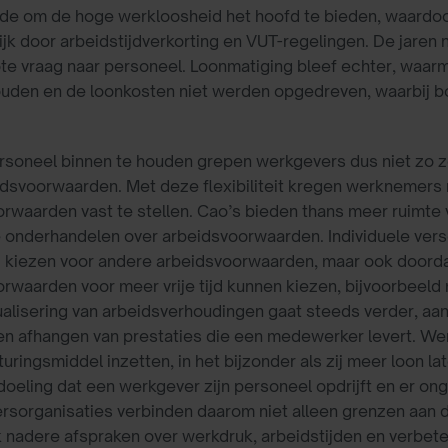
de om de hoge werkloosheid het hoofd te bieden, waardoor
jk door arbeidstijdverkorting en VUT-regelingen. De jaren
te vraag naar personeel. Loonmatiging bleef echter, waa
uden en de loonkosten niet werden opgedreven, waarbij 
soneel binnen te houden grepen werkgevers dus niet zo zeer
idsvoorwaarden. Met deze flexibiliteit kregen werknemers 
rwaarden vast te stellen. Cao’s bieden thans meer ruimte
e onderhandelen over arbeidsvoorwaarden. Individuele vers
j kiezen voor andere arbeidsvoorwaarden, maar ook doorda
rwaarden voor meer vrije tijd kunnen kiezen, bijvoorbeeld
ualisering van arbeidsverhoudingen gaat steeds verder, a
ten afhangen van prestaties die een medewerker levert. 
turingsmiddel inzetten, in het bijzonder als zij meer loon l
doeling dat een werkgever zijn personeel opdrijft en er on
organisaties verbinden daarom niet alleen grenzen aan d
nadere afspraken over werkdruk, arbeidstijden en verbet