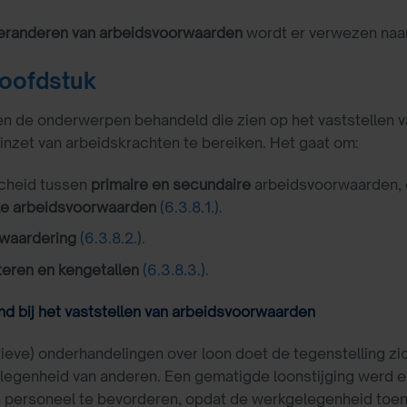
eranderen van arbeidsvoorwaarden
wordt er verwezen naa
 hoofdstuk
n de onderwerpen behandeld die zien op het vaststellen v
nzet van arbeidskrachten te bereiken. Het gaat om:
cheid tussen
primaire en secundaire
arbeidsvoorwaarden, e
le arbeidsvoorwaarden
(6.3.8.1.)
.
waardering
(6.3.8.2.)
.
eren en kengetallen
(6.3.8.3.)
.
d bij het vaststellen van arbeidsvoorwaarden
ctieve) onderhandelingen over loon doet de tegenstelling z
egenheid van anderen. Een gematigde loonstijging werd en
personeel te bevorderen, opdat de werkgelegenheid toene