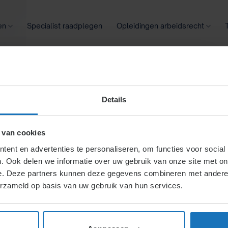
en
Specialist raadplegen
Opleidingen arbeidsrecht
oontransparantie
Ziekte
Meer
Details
dsvoorwaarden
 van cookies
ent en advertenties te personaliseren, om functies voor social
. Ook delen we informatie over uw gebruik van onze site met on
l en kunnen flexibel en
e. Deze partners kunnen deze gegevens combineren met andere i
eel maatwerk, zoals
erzameld op basis van uw gebruik van hun services.
 werkdruk, arbeidstijden en
ezonde situaties te