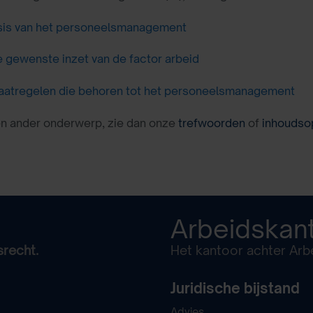
sis van het personeelsmanagement
 gewenste inzet van de factor arbeid
atregelen die behoren tot het personeelsmanagement
en ander onderwerp, zie dan onze
trefwoorden
of
inhoudso
Arbeidskan
srecht.
Het kantoor achter Arbe
Juridische bijstand
Advies