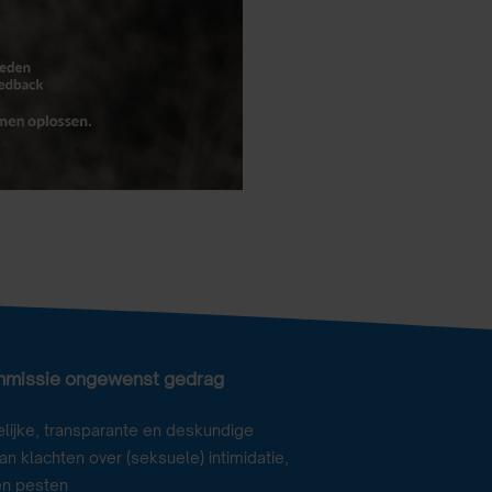
mmissie ongewenst gedrag
lijke, transparante en deskundige
n klachten over (seksuele) intimidatie,
en pesten