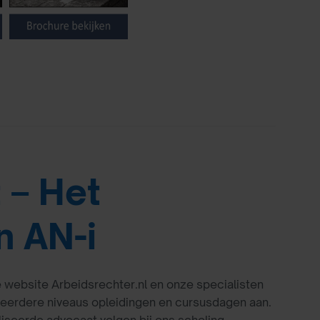
t – Het
n AN-i
de website Arbeidsrechter.nl en onze specialisten
meerdere niveaus opleidingen en cursusdagen aan.
seerde advocaat volgen bij ons scholing.