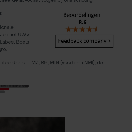
d
:
ionale
k en het UWV.
 Labee, Boels
ro.
editeerd door: MZ, RB, MfN (voorheen NMI), de