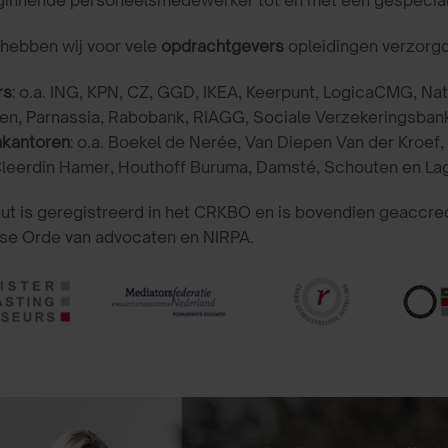
hebben wij voor vele
opdrachtgevers
opleidingen verzorg
rs
: o.a. ING, KPN, CZ, GGD, IKEA, Keerpunt, LogicaCMG, Nat
en, Parnassia, Rabobank, RIAGG, Sociale Verzekeringsban
kantoren
: o.a. Boekel de Nerée, Van Diepen Van der Kroef,
Cleerdin Hamer, Houthoff Buruma, Damsté, Schouten en Lag
uut is geregistreerd in het CRKBO en is bovendien geaccr
se Orde van advocaten en NIRPA.