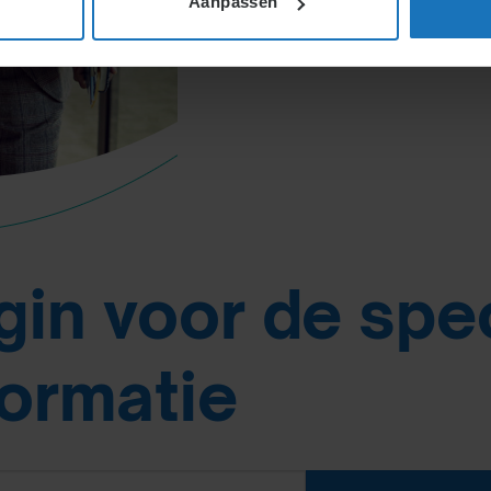
Aanpassen
gin voor de spe
formatie