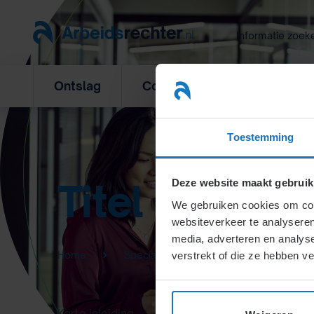
Ga
naar
Informatie zoek
inhoud
Ontslag
Concurrentiebeding
L
Toestemming
Titel
Deze website maakt gebruik
We gebruiken cookies om cont
websiteverkeer te analyseren
media, adverteren en analys
Home
Specialisten Informatie
verstrekt of die ze hebben v
Korte inleiding