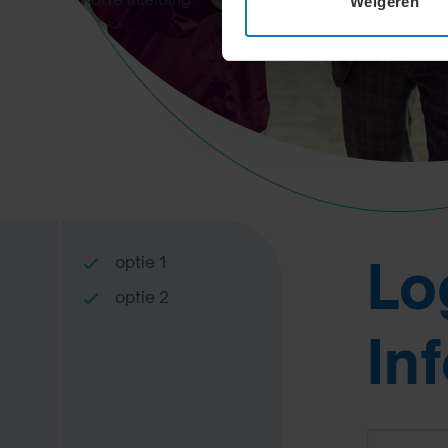
Weigeren
Lo
optie 1
optie 2
In