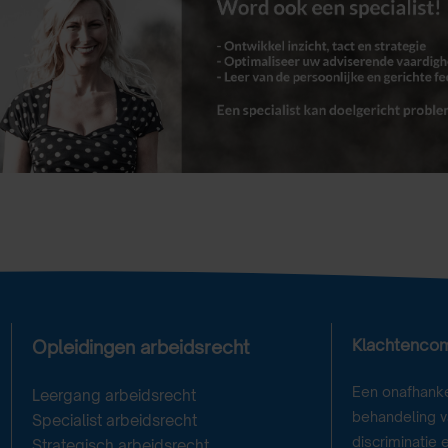
Klachtenco
Opleidingen arbeidsrecht
Een onafhanke
Leergang arbeidsrecht
behandeling va
Specialist arbeidsrecht
discriminatie 
Strategisch arbeidsrecht