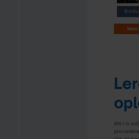
Ler
opl
AN-i is vo
procederen
Van de be