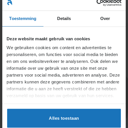
Ga
naar
menu
inhoud
Toestemming
Details
Over
Deze website maakt gebruik van cookies
We gebruiken cookies om content en advertenties te
personaliseren, om functies voor social media te bieden
en om ons websiteverkeer te analyseren. Ook delen we
informatie over uw gebruik van onze site met onze
5.1.2.5. Voorzitter en
partners voor social media, adverteren en analyse. Deze
partners kunnen deze gegevens combineren met andere
secretariaat
informatie die u aan ze heeft verstrekt of die ze hebben
verzameld op basis van uw gebruik van hun services.
De ondernemingsraad kiest een voorzitter en
plaatsvervanger. Grote ondernemingen voegen vaak
een secretaris toe, die de raad ondersteunt en
Alles toestaan
vergelijkbare bescherming geniet tegen benadeling
als OR-leden. De ondernemer moet voorzieningen