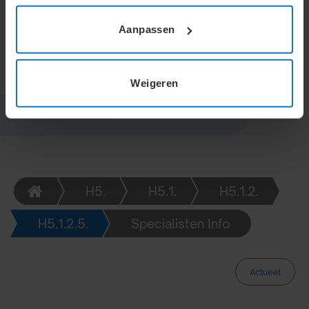
bieden voor de secretaris, met overleg over diens
noodzaak en functie.
Aanpassen
Weigeren
H5.
H5.1.
H5.1.2.
H5.1.2.5.
Specialisten Info
Actueel