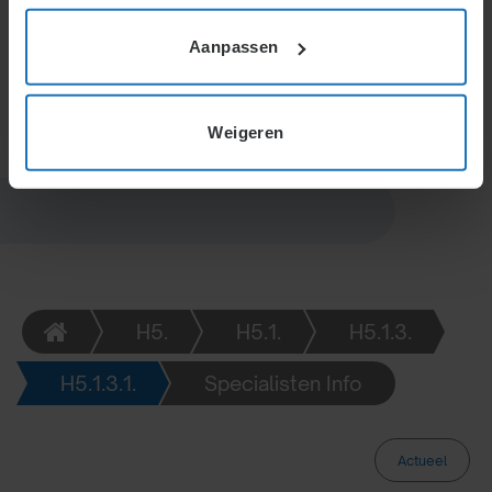
worden vooraf bepaald. Bij geschillen kan de
kantonrechter of bedrijfscommissie worden
Aanpassen
ingeschakeld.
Weigeren
H5.
H5.1.
H5.1.3.
H5.1.3.1.
Specialisten Info
Actueel