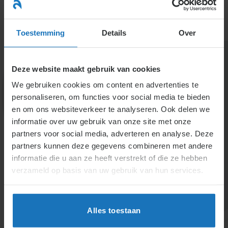
Ga
naar
menu
inhoud
Toestemming
Details
Over
Deze website maakt gebruik van cookies
We gebruiken cookies om content en advertenties te
personaliseren, om functies voor social media te bieden
en om ons websiteverkeer te analyseren. Ook delen we
informatie over uw gebruik van onze site met onze
5.1.3.1. Commissie van
partners voor social media, adverteren en analyse. Deze
partners kunnen deze gegevens combineren met andere
de ondernemingsraad
informatie die u aan ze heeft verstrekt of die ze hebben
verzameld op basis van uw gebruik van hun services.
De ondernemingsraad kan commissies instellen voor
specifieke taken zoals vaste, onderdeel- en
voorbereidingscommissies. Goedkeuring van de
Alles toestaan
ondernemer is vereist, evenals duidelijke
taakafbakening. Rechten, bevoegdheden en de duur